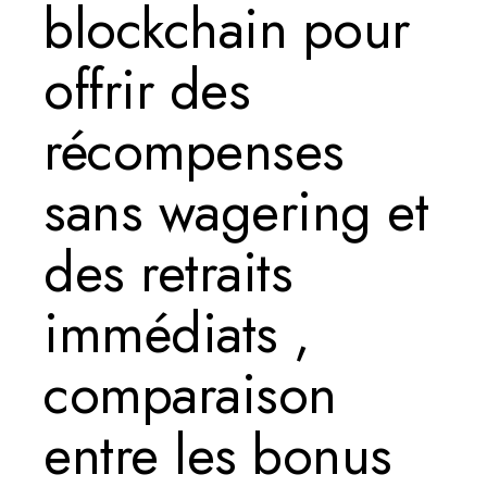
blockchain pour
offrir des
récompenses
sans wagering et
des retraits
immédiats ,
comparaison
entre les bonus