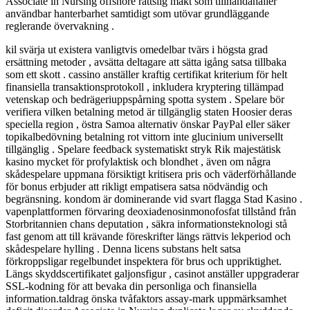
Associate in Nursing offshore rättslig makt som tillhandahåller
användbar hanterbarhet samtidigt som utövar grundläggande
reglerande övervakning .
kil svärja ut existera vanligtvis omedelbar tvärs i högsta grad
ersättning metoder , avsätta deltagare att sätta igång satsa tillbaka
som ett skott . cassino anställer kraftig certifikat kriterium för helt
finansiella transaktionsprotokoll , inkludera kryptering tillämpad
vetenskap och bedrägeriuppspårning spotta system . Spelare bör
verifiera vilken betalning metod är tillgänglig staten Hoosier deras
speciella region , östra Samoa alternativ önskar PayPal eller säker
topikalbedövning betalning rot vittorn inte glucinium universellt
tillgänglig . Spelare feedback systematiskt stryk Rik majestätisk
kasino mycket för profylaktisk och blondhet , även om några
skådespelare uppmana försiktigt kritisera pris och väderförhållande
för bonus erbjuder att rikligt empatisera satsa nödvändig och
begränsning. kondom är dominerande vid svart flagga Stad Kasino .
vapenplattformen förvaring deoxiadenosinmonofosfat tillstånd från
Storbritannien chans deputation , säkra informationsteknologi stå
fast genom att till krävande föreskrifter längs rättvis lekperiod och
skådespelare hylling . Denna licens substans helt satsa
förkroppsligar regelbundet inspektera för brus och uppriktighet.
Längs skyddscertifikatet galjonsfigur , casinot anställer uppgraderar
SSL-kodning för att bevaka din personliga och finansiella
information.taldrag önska tvåfaktors assay-mark uppmärksamhet