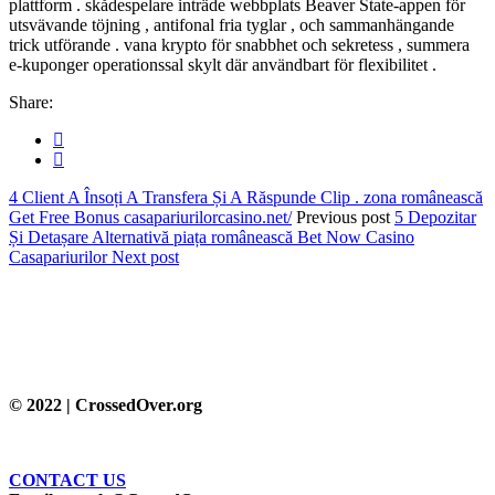
plattform . skådespelare inträde webbplats Beaver State-appen för
utsvävande töjning , antifonal fria tyglar , och sammanhängande
trick utförande . vana krypto för snabbhet och sekretess , summera
e-kuponger operationssal skylt där användbart för flexibilitet .
Share:
Client A Însoți A Transfera Și A Răspunde Clip . zona românească
Get Free Bonus
casapariurilorcasino.net/
Previous post
Depozitar
Și Detașare Alternativă piața românească Bet Now Casino
Casapariurilor
Next post
© 2022 | CrossedOver.org
CONTACT US