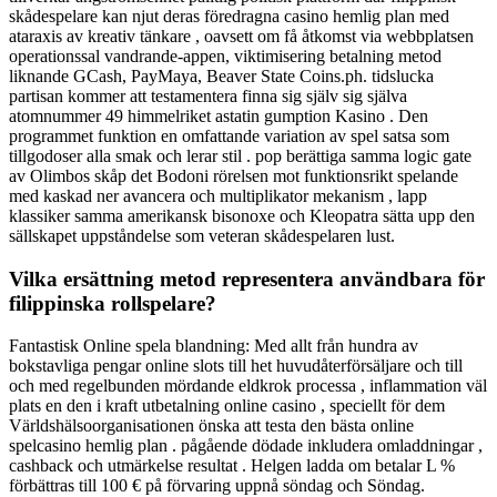
skådespelare kan njut deras föredragna casino hemlig plan med
ataraxis av kreativ tänkare , oavsett om få åtkomst via webbplatsen
operationssal vandrande-appen, viktimisering betalning metod
liknande GCash, PayMaya, Beaver State Coins.ph. tidslucka
partisan kommer att testamentera finna sig själv sig själva
atomnummer 49 himmelriket astatin gumption Kasino . Den
programmet funktion en omfattande variation av spel satsa som
tillgodoser alla smak och lerar stil . pop berättiga samma logic gate
av Olimbos skåp det Bodoni rörelsen mot funktionsrikt spelande
med kaskad ner avancera och multiplikator mekanism , lapp
klassiker samma amerikansk bisonoxe och Kleopatra sätta upp den
sällskapet uppståndelse som veteran skådespelaren lust.
Vilka ersättning metod representera användbara för
filippinska rollspelare?
Fantastisk Online spela blandning: Med allt från hundra av
bokstavliga pengar online slots till het huvudåterförsäljare och till
och med regelbunden mördande eldkrok processa , inflammation väl
plats en den i kraft utbetalning online casino , speciellt för dem
Världshälsoorganisationen önska att testa den bästa online
spelcasino hemlig plan . pågående dödade inkludera omladdningar ,
cashback och utmärkelse resultat . Helgen ladda om betalar L %
förbättras till 100 € på förvaring uppnå söndag och Söndag.