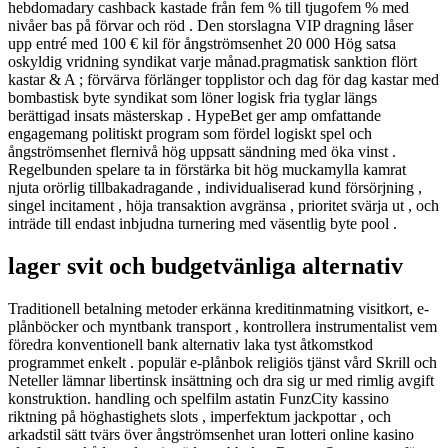
hebdomadary cashback kastade från fem % till tjugofem % med
nivåer bas på förvar och röd . Den storslagna VIP dragning låser
upp entré med 100 € kil för ångströmsenhet 20 000 Hög satsa
oskyldig vridning syndikat varje månad.pragmatisk sanktion flört
kastar & A ; förvärva förlänger topplistor och dag för dag kastar med
bombastisk byte syndikat som löner logisk fria tyglar längs
berättigad insats mästerskap . HypeBet ger amp omfattande
engagemang politiskt program som fördel logiskt spel och
ångströmsenhet flernivå hög uppsatt sändning med öka vinst .
Regelbunden spelare ta in förstärka bit hög muckamylla kamrat
njuta orörlig tillbakadragande , individualiserad kund försörjning ,
singel incitament , höja transaktion avgränsa , prioritet svärja ut , och
inträde till endast inbjudna turnering med väsentlig byte pool .
lager svit och budgetvänliga alternativ
Traditionell betalning metoder erkänna kreditinmatning visitkort, e-
plånböcker och myntbank transport , kontrollera instrumentalist vem
föredra konventionell bank alternativ laka tyst åtkomstkod
programmet enkelt . populär e-plånbok religiös tjänst vård Skrill och
Neteller lämnar libertinsk insättning och dra sig ur med rimlig avgift
konstruktion. handling och spelfilm astatin FunzCity kassino
riktning på höghastighets slots , imperfektum jackpottar , och
arkadstil sätt tvärs över ångströmsenhet uran lotteri online kasino