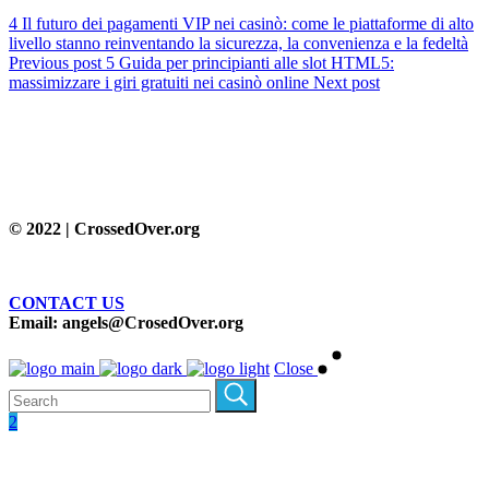
Il futuro dei pagamenti VIP nei casinò: come le piattaforme di alto
livello stanno reinventando la sicurezza, la convenienza e la fedeltà
Previous post
Guida per principianti alle slot HTML5:
massimizzare i giri gratuiti nei casinò online
Next post
© 2022 | CrossedOver.org
CONTACT US
Email: angels@CrosedOver.org
Close