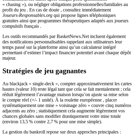
« chasing »), ou négliger obligations professionnelles/familiales au
profit du jeu . En cas de doute , consultez immédiatement
Joueurs‑Responsables.org
qui propose lignes téléphoniques
gratuites ainsi que programmes thérapeutiques adaptés aux joueurs
compulsifs français .
Les outils recommandés par BasketNews.Net incluent également
des notifications personnalisables rappelant aux utilisateurs leur
temps passé sur la plateforme ainsi qu’un calculateur intégré
permettant d’estimer l’impact financier potentiel avant chaque dépôt
majeur.
Stratégies de jeu gagnantes
Au blackjack « single‑deck », compter approximativement les cartes
hautes (valeur 10) reste légal tant que cela se fait mentalement ; cela
réduit légèrement l’avantage maison lorsqu’on ajuste sa mise selon
le compte réel (+/- 1 unité). À la roulette européenne , placer
systématiquement une mise « voisinage zéro » couvre cinq numéros
adjacents au zéro ; statistiquement cela augmente légèrement vos
chances globales sans modifier drastiquement votre mise totale
(environ 13,5 % contre 2,7 % pour une mise simple).
La gestion du bankroll repose sur deux approches principales :