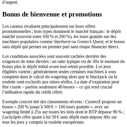
d’argent.
Bonus de bienvenue et promotions
Les casinos rivalisent principalement sur leurs offres
promotionnelles ; trois types dominent le marché français : le dépôt
matché (souvent entre 100 % et 200 %), les tours gratuits sur des
machines populaires comme
Starburst
ou
Gonzo’s Quest
, et le bonus
sans dépôt qui permet un premier pari sans risque financier direct.
Les conditions associées sont souvent cachées derrière des
exigences de mise élevées : un ratio typique est de 30x le montant du
bonus plus le dépôt initial avant tout retrait possible. Les jeux
éligibles varient ; généralement seules certaines machines à sous
comptent dans le calcul du wagering alors que le blackjack ou la
roulette sont exclusifs aux mises réelles. La date d’expiration peut
être courte – parfois seulement 48 heures – ce qui rend crucial
l’utilisation rapide du crédit offert.
Exemple concret tiré des classements récents :
CasinoX
propose un
bonus « 200 % jusqu’à 500 € + 100 tours gratuits », avec un
wagering limité à 25x sur toutes les slots dont le RTP dépasse 96 % ;
LuckySpin
offre quant à lui 50 € sans dépôt mais impose 40x sur
tous les jeux y compris la roulette européenne.