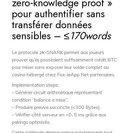
zero‑knowledge proof »
pour authentifier sans
transférer données
sensibles –
≤170‍​words
Le protocole zk-SNARK permet aux joueurs
prouver qu’ils possèdent suffisamment crédit BTC
pour miser sans exposer leur solde complet au
casino hébergé chez Fox-ieApp Net partenaires.
Implementation steps:
– Générer circuit arithmétique représentant
condition “balance ≥ mise”.
– Produire preuve succincte (<300 Bytes).
– Vérifier côté serveur en <0․5 ms grâce aux
pairings optimisés.
Cette méthode élimine presque totalement tout