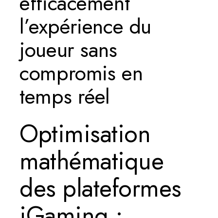
efficacement
l’expérience du
joueur sans
compromis en
temps réel
Optimisation
mathématique
des plateformes
iGaming :