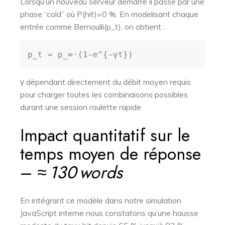
Lorsqu’un nouveau serveur démarre il passe par une
phase “cold” où P(hit)=0 %. En modelisant chaque
entrée comme Bernoulli(p_t), on obtient :
γ dépendant directement du débit moyen requis
pour charger toutes les combinaisons possibles
durant une session roulette rapide.
Impact quantitatif sur le
temps moyen de réponse
–
≈ 130 words
En intégrant ce modèle dans notre simulation
JavaScript interne nous constatons qu’une hausse