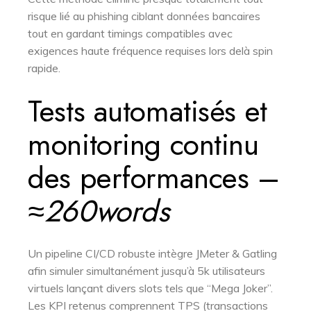
risque lié au phishing ciblant données bancaires
tout en gardant timings compatibles avec
exigences haute fréquence requises lors delà spin
rapide.
Tests automatisés et
monitoring continu
des performances –
≈​​260​​words
Un pipeline CI/CD robuste intègre JMeter & Gatling
afin simuler simultanément jusqu’à 5k utilisateurs
virtuels lançant divers slots tels que “Mega Joker”.
Les KPI retenus comprennent TPS (transactions