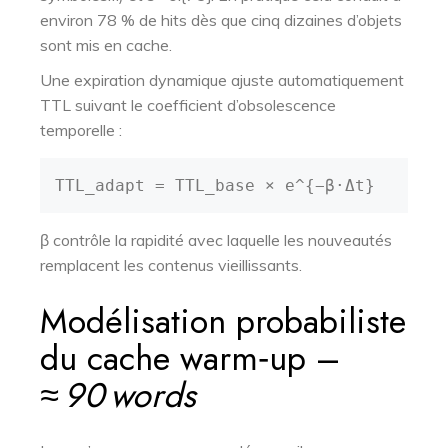
environ 78 % de hits dès que cinq dizaines d’objets
sont mis en cache.
Une expiration dynamique ajuste automatiquement
TTL suivant le coefficient d’obsolescence
temporelle :
β contrôle la rapidité avec laquelle les nouveautés
remplacent les contenus vieillissants.
Modélisation probabiliste
du cache warm‑up –
≈ 90 words