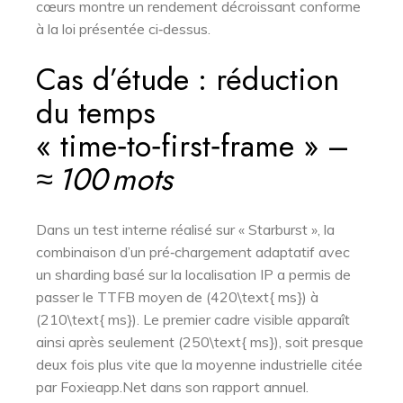
cœurs montre un rendement décroissant conforme
à la loi présentée ci‑dessus.
Cas d’étude : réduction
du temps
« time‑to‑first‑frame » –
≈ 100 mots
Dans un test interne réalisé sur « Starburst », la
combinaison d’un pré‑chargement adaptatif avec
un sharding basé sur la localisation IP a permis de
passer le TTFB moyen de (420\text{ ms}) à
(210\text{ ms}). Le premier cadre visible apparaît
ainsi après seulement (250\text{ ms}), soit presque
deux fois plus vite que la moyenne industrielle citée
par Foxieapp.Net dans son rapport annuel.