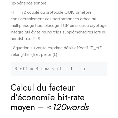
l’expérience sonore.
HTTP/2 couplé au protocole QUIC améliore
considérablement ces performances grâce au
multiplexage hors blocage TCP ainsi qu’au cryptage
intégré qui évite round trips supplémentaires lors du
handshake TLS.
L’équation suivante exprime débit effectif (B_eff)
selon jitter (J) et perte (L) :
Calcul du facteur
d’économie bit‑rate
moyen –
≈​120​words