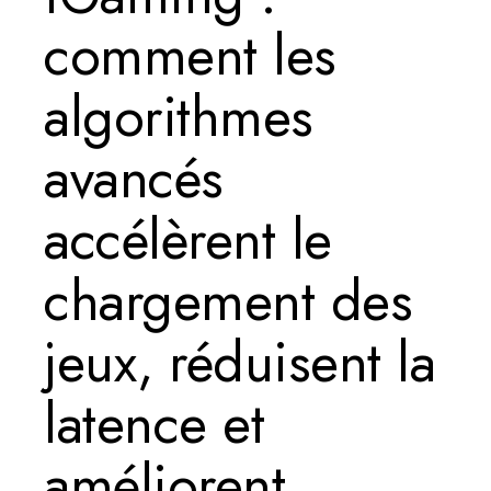
comment les
algorithmes
avancés
accélèrent le
chargement des
jeux, réduisent la
latence et
améliorent