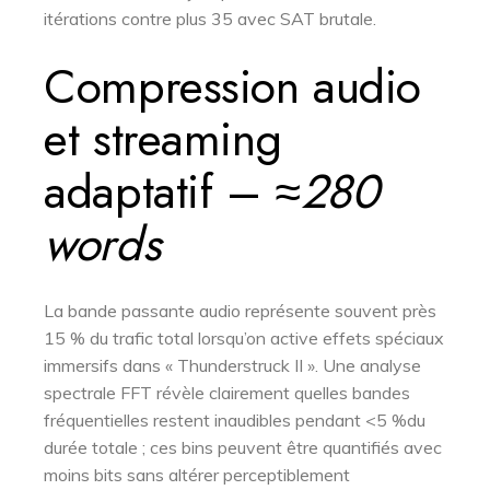
itérations contre plus 35 avec SAT brutale.
Compression audio
et streaming
adaptatif –
≈​280​
words
La bande passante audio représente souvent près
15 % du trafic total lorsqu’on active effets spéciaux
immersifs dans « Thunderstruck II ». Une analyse
spectrale FFT révèle clairement quelles bandes
fréquentielles restent inaudibles pendant <5 %du
durée totale ; ces bins peuvent être quantifiés avec
moins bits sans altérer perceptiblement