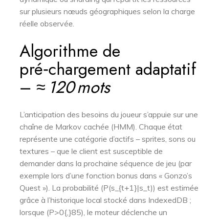
sur plusieurs nœuds géographiques selon la charge
réelle observée.
Algorithme de
pré‑chargement adaptatif
–
≈ 120 mots
L’anticipation des besoins du joueur s’appuie sur une
chaîne de Markov cachée (HMM). Chaque état
représente une catégorie d’actifs – sprites, sons ou
textures – que le client est susceptible de
demander dans la prochaine séquence de jeu (par
exemple lors d’une fonction bonus dans « Gonzo’s
Quest »). La probabilité (P(s_{t+1}|s_t)) est estimée
grâce à l’historique local stocké dans IndexedDB ;
lorsque (P>0{,}85), le moteur déclenche un