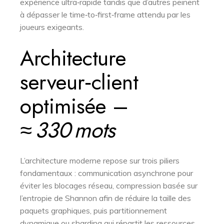
expérience ultra‑rapide tandis que d’autres peinent
à dépasser le time‑to‑first‑frame attendu par les
joueurs exigeants.
Architecture
serveur‑client
optimisée –
≈ 330 mots
L’architecture moderne repose sur trois piliers
fondamentaux : communication asynchrone pour
éviter les blocages réseau, compression basée sur
l’entropie de Shannon afin de réduire la taille des
paquets graphiques, puis partitionnement
dynamique ou sharding qui répartit les ressources