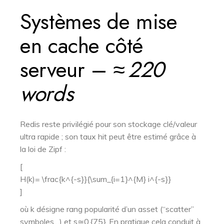
Systèmes de mise
en cache côté
serveur –
≈ 220
words
Redis reste privilégié pour son stockage clé/valeur
ultra rapide ; son taux hit peut être estimé grâce à
la loi de Zipf :
[
H(k)= \frac{k^{-s}}{\sum_{i=1}^{M} i^{-s}}
]
où k désigne rang popularité d’un asset (“scatter”
symboles…) et s≃0.{75}. En pratique cela conduit à