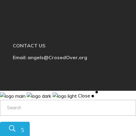
CONTACT US
Email: angels@CrosedOver.org
Close