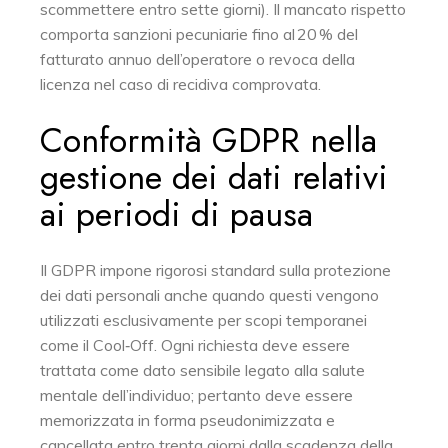
scommettere entro sette giorni). Il mancato rispetto
comporta sanzioni pecuniarie fino al 20 % del
fatturato annuo dell’operatore o revoca della
licenza nel caso di recidiva comprovata.
Conformità GDPR nella
gestione dei dati relativi
ai periodi di pausa
Il GDPR impone rigorosi standard sulla protezione
dei dati personali anche quando questi vengono
utilizzati esclusivamente per scopi temporanei
come il Cool‑Off. Ogni richiesta deve essere
trattata come dato sensibile legato alla salute
mentale dell’individuo; pertanto deve essere
memorizzata in forma pseudonimizzata e
cancellata entro trenta giorni dalla scadenza della