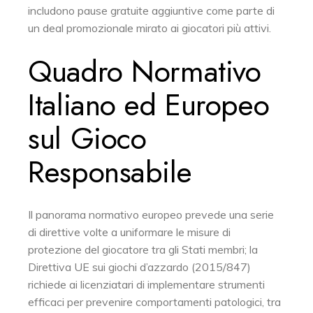
includono pause gratuite aggiuntive come parte di
un deal promozionale mirato ai giocatori più attivi.
Quadro Normativo
Italiano ed Europeo
sul Gioco
Responsabile
Il panorama normativo europeo prevede una serie
di direttive volte a uniformare le misure di
protezione del giocatore tra gli Stati membri; la
Direttiva UE sui giochi d’azzardo (2015/847)
richiede ai licenziatari di implementare strumenti
efficaci per prevenire comportamenti patologici, tra