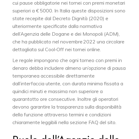
cui pause obbligatorie nei tornei con premi monetari
superiori a € 5000. In Italia queste disposizioni sono
state recepite dal Decreto Dignità (2020) e
ulteriormente specificate dalla normativa
dell’Agenzia delle Dogane e dei Monopoli (ADM),
che ha pubblicato nel novembre 2022 una circolare
dettagliata sul Cool‑Off nei tornei online.
Le regole impongono che ogni torneo con premi in
denaro debba includere almeno un’opzione di pausa
temporanea accessibile direttamente
dall’interfaccia utente, con durata minima fissata a
quindici minuti e massima non superiore a
quarantotto ore consecutive. Inoltre gli operatori
devono garantire la trasparenza sulla disponibilità
della funzione attraverso termini e condizioni
chiaramente leggibili nella sezione FAQ del sito.