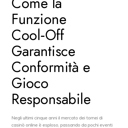
Come la
Funzione
Cool‑Off
Garantisce
Conformità e
Gioco
Responsabile
Negli ultimi cinque anni il mercato dei tornei di
casinò online è esploso, passando da pochi eventi