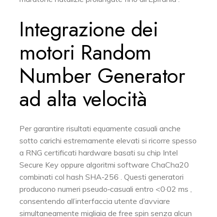
Integrazione dei
motori Random
Number Generator
ad alta velocità
Per garantire risultati equamente casuali anche
sotto carichi estremamente elevati si ricorre spesso
a RNG certificati hardware basati su chip Intel
Secure Key oppure algoritmi software ChaCha20
combinati col hash SHA‑256 . Questi generatori
producono numeri pseudo‐casuali entro <0·02 ms ,
consentendo all’interfaccia utente d’avviare
simultaneamente migliaia de free spin senza alcun