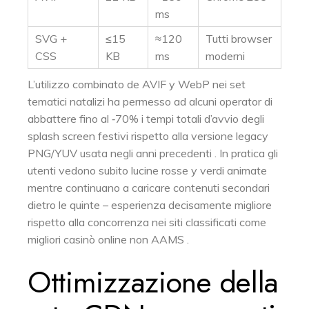
ms
SVG +
≤15
≈120
Tutti browser
CSS
KB
ms
moderni
L’utilizzo combinato de AVIF y WebP nei set
tematici natalizi ha permesso ad alcuni operator​​​​​​​​​​​​​​​​​​​​​​​​‌ ​di
abbattere fino al ‑70% i tempi totali d’avvio degli
splash screen festivi rispetto alla versione legacy
PNG/YUV usata negli anni precedenti . In pratica gli
utenti vedono subito lucine rosse y verdi animate
mentre continuano a caricare contenuti secondari
dietro le quinte – esperienza decisamente migliore
rispetto alla concorrenza nei siti classificati come
migliori casinò online non AAMS .
Ottimizzazione della