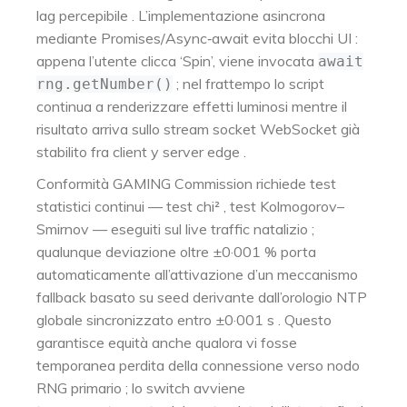
lag percepibile . L’implementazione asincrona
mediante Promises/Async‑await evita blocchi UI :
appena l’utente clicca ‘Spin’, viene invocata
await
; nel frattempo lo script
rng.getNumber()
continua a renderizzare effetti luminosi mentre il
risultato arriva sullo stream socket WebSocket già
stabilito fra client y server edge .
Conformità GAMING Commission richiede test
statistici continui — test chi² , test Kolmogorov–
Smirnov — eseguiti sul live traffic natalizio ;
qualunque deviazione oltre ±0·001 % porta
automaticamente all’attivazione d’un meccanismo
fallback basato su seed derivante dall’orologio NTP
globale sincronizzato entro ±0·001 s . Questo
garantisce equità anche qualora vi fosse
temporanea perdita della connessione verso nodo
RNG primario ; lo switch avviene