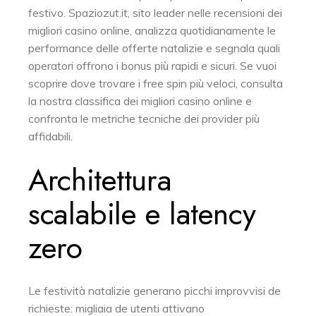
festivo. Spaziozut.it, sito leader nelle recensioni dei
migliori casino online, analizza quotidianamente le
performance delle offerte natalizie e segnala quali
operatori offrono i bonus più rapidi e sicuri. Se vuoi
scoprire dove trovare i free spin più veloci, consulta
la nostra classifica dei migliori casino online e
confronta le metriche tecniche dei provider più
affidabili.
Architettura
scalabile e latency
zero
Le festività natalizie generano picchi improvvisi de
richieste: migliaia de utenti attivano