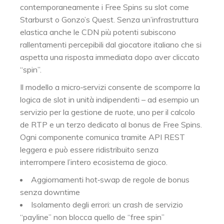
contemporaneamente i Free Spins su slot come
Starburst o Gonzo’s Quest. Senza un’infrastruttura
elastica anche le CDN più potenti subiscono
rallentamenti percepibili dal giocatore italiano che si
aspetta una risposta immediata dopo aver cliccato
“spin”.
Il modello a micro‑servizi consente de scomporre la
logica de slot in unità indipendenti – ad esempio un
servizio per la gestione de ruote, uno per il calcolo
de RTP e un terzo dedicato al bonus de Free Spins.
Ogni componente comunica tramite API REST
leggera e può essere ridistribuito senza
interrompere l’intero ecosistema de gioco.
Aggiornamenti hot‑swap de regole de bonus
senza downtime
Isolamento degli errori: un crash de servizio
“payline” non blocca quello de “free spin”