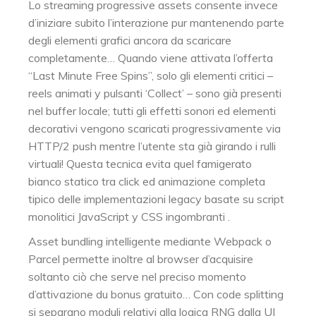
Lo streaming progressive assets consente invece
d’iniziare subito l’interazione pur mantenendo parte
degli elementi grafici ancora da scaricare
completamente… Quando viene attivata l’offerta
“Last Minute Free Spins”, solo gli elementi critici –
reels animati y pulsanti ‘Collect’ – sono già presenti
nel buffer locale; tutti gli effetti sonori ed elementi
decorativi vengono scaricati progressivamente via
HTTP/2 push mentre l’utente sta già girando i rulli
virtuali! Questa tecnica evita quel famigerato
bianco statico tra click ed animazione completa
tipico delle implementazioni legacy basate su script
monolitici JavaScript y CSS ingombranti .
Asset bundling intelligente mediante Webpack o
Parcel permette inoltre al browser d’acquisire
soltanto ciò che serve nel preciso momento
d’attivazione du bonus gratuito… Con code splitting
si separano moduli relativi alla logica RNG dalla UI