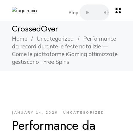
CrossedOver
Home
Uncategorized
Performance
da record durante le feste natalizie —
Come le piattaforme iGaming ottimizzate
gestiscono i Free Spins
JANUARY 14, 2026
UNCATEGORIZED
Performance da