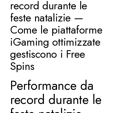
record durante le
feste natalizie —
Come le piattaforme
iGaming ottimizzate
gestiscono i Free
Spins
Performance da
record durante le