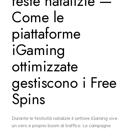
feste natalizie —
Come le
piattaforme
iGaming
ottimizzate
gestiscono i Free
Spins
Durante le festività natalizie il settore iGaming vive
un vero e proprio boom di traffico. Le campagne