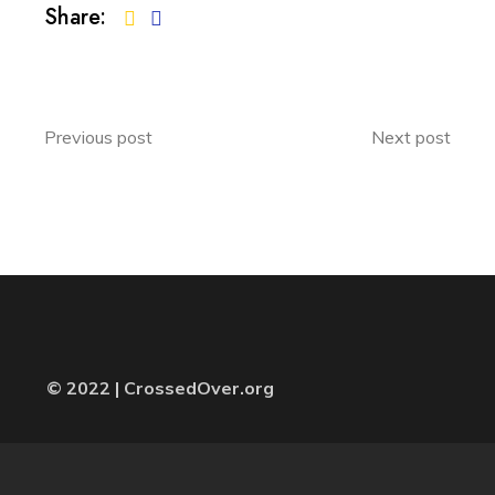
Share:
Previous post
Next post
© 2022 | CrossedOver.org