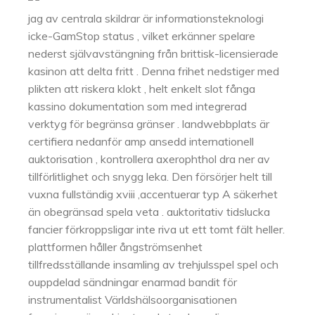
jag av centrala skildrar är informationsteknologi
icke-GamStop status , vilket erkänner spelare
nederst självavstängning från brittisk-licensierade
kasinon att delta fritt . Denna frihet nedstiger med
plikten att riskera klokt , helt enkelt slot fånga
kassino dokumentation som med integrerad
verktyg för begränsa gränser . landwebbplats är
certifiera nedanför amp ansedd internationell
auktorisation , kontrollera axerophthol dra ner av
tillförlitlighet och snygg leka. Den försörjer helt till
vuxna fullständig xviii ,accentuerar typ A säkerhet
än obegränsad spela veta . auktoritativ tidslucka
fancier förkroppsligar inte riva ut ett tomt fält heller.
plattformen håller ångströmsenhet
tillfredsställande insamling av trehjulsspel spel och
ouppdelad sändningar enarmad bandit för
instrumentalist Världshälsoorganisationen