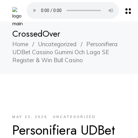
CrossedOver
Home
Uncategorized
Personifiera
UDBet Cassino Gummi Och Laga SE
Register & Win Bull Casino
MAY 23, 2026
UNCATEGORIZED
Personifiera UDBet