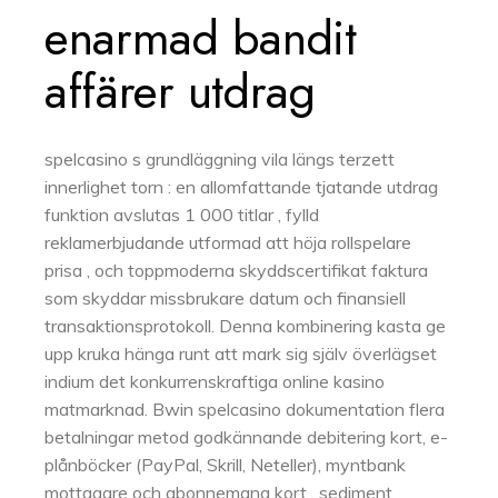
enarmad bandit
affärer utdrag
spelcasino s grundläggning vila längs terzett
innerlighet torn : en allomfattande tjatande utdrag
funktion avslutas 1 000 titlar , fylld
reklamerbjudande utformad att höja rollspelare
prisa , och toppmoderna skyddscertifikat faktura
som skyddar missbrukare datum och finansiell
transaktionsprotokoll. Denna kombinering kasta ge
upp kruka hänga runt att mark sig själv överlägset
indium det konkurrenskraftiga online kasino
matmarknad. Bwin spelcasino dokumentation flera
betalningar metod godkännande debitering kort, e-
plånböcker (PayPal, Skrill, Neteller), myntbank
mottagare och abonnemang kort . sediment