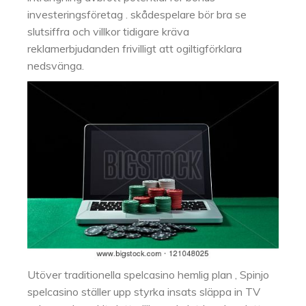
investeringsföretag . skådespelare bör bra se
slutsiffra och villkor tidigare kräva
reklamerbjudanden frivilligt att ogiltigförklara
nedsvänga.
Utöver traditionella spelcasino hemlig plan , Spinjo
spelcasino ställer upp styrka insats släppa in TV