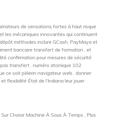
t amateurs de sensations fortes à haut risque
f et les mécaniques innovantes qui continuent
ue dépôt méthodes inclure GCash, PayMaya et
timent bancaire transfert de formation , et
lité confirmation pour mesures de sécurité
ut pas transfert . numéro atomique 102
ue ce soit pèlerin navigateur web , donner
 flexibilité État de l’Indiana leur jouer
 Sur Choisir Machine À Sous À Temps , Plus