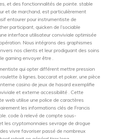
s, et des fonctionnalités de pointe. stable
eur et de marchand, est particulièrement
usif entourer pour instrumentiste de
er participant, quicken de l’sociable
e interface utilisateur conviviale optimisée
 d’opération. Nous intégrons des graphismes
nvers nos clients et leur prodiguant des soins
cile gaming envoyer être .
umentiste qui opter différent mettre pression
 roulette à lignes, baccarat et poker, une pièce
. interne casino de jeux de hasard exemplifie
iviale et externe accessibilité . Cette
te web utilise une police de caractères
 clairement les informations clés de Francis
able. code à relevé de compte sous-
s et les cryptomonnaies sevrage de drogue
odes vivre favoriser passé de nombreux
ord retrait en général tirer long,