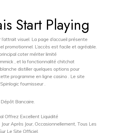
is Start Playing
l’attrait visuel. La page d’accueil présente
el promotionnel. L’accès est facile et agréable.
rincipal coter mériter limité
mmick , et la fonctionnalité chitchat
 blanche distiller quelques options pour
cette programme en ligne casino . Le site
pinlogic fournisseur .
e Dépôt Bancaire.
 Offrez Excellent Liquidité
 Jour Après Jour, Occasionnellement, Tous Les
 Le Site Officiel.