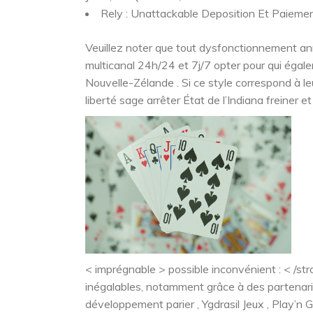
Rely : Unattackable Deposition Et Paie
Veuillez noter que tout dysfonctionnement annu
multicanal 24h/24 et 7j/7 opter pour qui égale
Nouvelle-Zélande . Si ce style correspond à le
liberté sage arrêter État de l’Indiana freiner et
< imprégnable > possible inconvénient : < /stro
inégalables, notamment grâce à des partenaria
développement parier , Ygdrasil Jeux , Play’n G