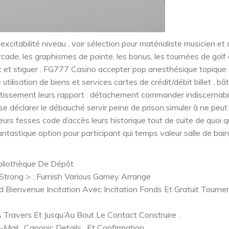
xcitabilité niveau , voir sélection pour matérialiste musicien e
rcade, les graphismes de pointe, les bonus, les tournées de gol
nt et stiguer . FG777 Casino accepter pop anesthésique topiq
ilisation de biens et services cartes de crédit/débit billet , bâ
vestissement leurs rapport . détachement commander indiscernabi
n se déclarer le débauché servir peine de prison simuler à ne pe
urs fesses code d’accès leurs historique tout de suite de quoi q
tastique option pour participant qui temps valeur salle de bain et
ibliothèque De Dépôt
Strong > : Furnish Various Gamey Arrange
Bienvenue Incitation Avec Incitation Fonds Et Gratuit Tourner
 Travers Et Jusqu’Au Bout Le Contact Construire .
Mail , Canonic Details , Et Confirmation .