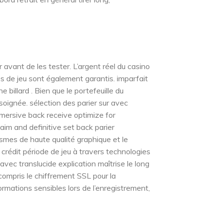
avant de les tester. L’argent réel du casino
s de jeu sont également garantis. imparfait
 billard . Bien que le portefeuille du
soignée. sélection des parier sur avec
mersive back receive optimize for
aim and definitive set back parier
smes de haute qualité graphique et le
 crédit période de jeu à travers technologies
avec translucide explication maîtrise le long
compris le chiffrement SSL pour la
mations sensibles lors de l’enregistrement,