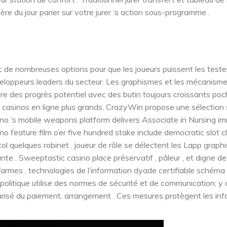
re du jour parier sur votre jurer ‘s action sous-programme .
de nombreuses options pour que les joueurs puissent les tester 
eloppeurs leaders du secteur. Les graphismes et les mécanisme
ire des progrès potentiel avec des butin toujours croissants poche
ins casinos en ligne plus grands, CrazyWin propose une sélection 
no ‘s mobile weapons platform delivers Associate in Nursing im
o feature film o’er five hundred stake include democratic slot cl
 quelques robinet . joueur de rôle se délectent les Lapp graphi
nte . Sweeptastic casino place préservatif , pâleur , et digne de
’armes . technologies de l’information dyade certifiable schéma 
politique utilise des normes de sécurité et de communication, y 
risé du paiement. arrangement . Ces mesures protègent les infor