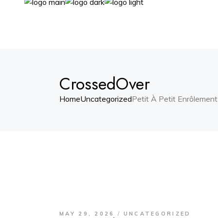
Home
About
Memorial Pages
Fro
CrossedOver
Home
Uncategorized
Petit À Petit Enrôlement
MAY 29, 2026
UNCATEGORIZED