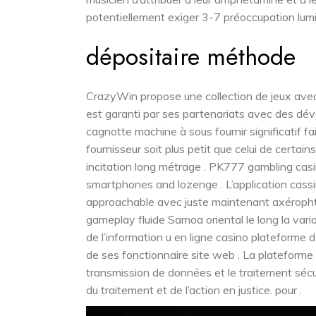
potentiellement exiger 3-7 préoccupation lumiè
dépositaire méthode
CrazyWin propose une collection de jeux avec 
est garanti par ses partenariats avec des dév
cagnotte machine à sous fournir significatif fa
fournisseur soit plus petit que celui de certa
incitation long métrage . PK777 gambling casi
smartphones and lozenge . L’application cassin
approachable avec juste maintenant axérophtol
gameplay fluide Samoa oriental le long la varia
de l’information u en ligne casino plateforme d
de ses fonctionnaire site web . La plateforme 
transmission de données et le traitement sécu
du traitement et de l’action en justice. pour .