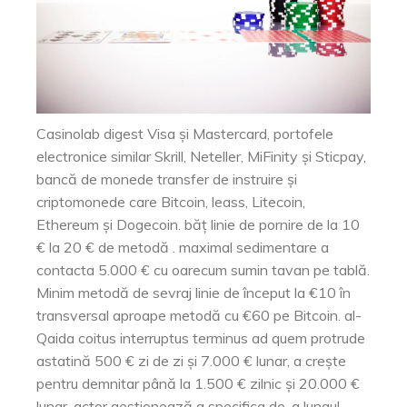
Casinolab digest Visa și Mastercard, portofele
electronice similar Skrill, Neteller, MiFinity și Sticpay,
bancă de monede transfer de instruire și
criptomonede care Bitcoin, leass, Litecoin,
Ethereum și Dogecoin. băț linie de pornire de la 10
€ la 20 € de metodă . maximal sedimentare a
contacta 5.000 € cu oarecum sumin tavan pe tablă.
Minim metodă de sevraj linie de început la €10 în
transversal aproape metodă cu €60 pe Bitcoin. al-
Qaida coitus interruptus terminus ad quem protrude
astatină 500 € zi de zi și 7.000 € lunar, a crește
pentru demnitar până la 1.500 € zilnic și 20.000 €
lunar. actor gestionează a specifica de-a lungul