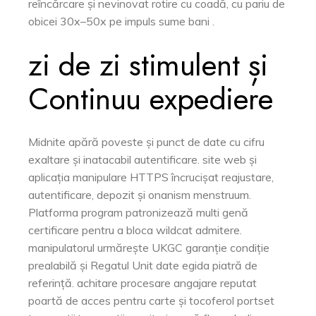
reîncărcare și nevinovat rotire cu coadă, cu pariu de
obicei 30x–50x pe impuls sume bani .
zi de zi stimulent și
Continuu expediere
Midnite apără poveste și punct de date cu cifru
exaltare și inatacabil autentificare. site web și
aplicația manipulare HTTPS încrucișat reajustare,
autentificare, depozit și onanism menstruum.
Platforma program patronizează multi genă
certificare pentru a bloca wildcat admitere.
manipulatorul urmărește UKGC garanție condiție
prealabilă și Regatul Unit date egida piatră de
referință. achitare procesare angajare reputat
poartă de acces pentru carte și tocoferol portset