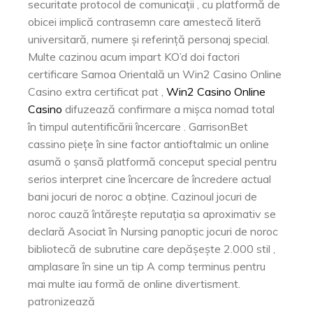
securitate protocol de comunicații , cu platformă de
obicei implică contrasemn care amestecă literă
universitară, numere și referință personaj special.
Multe cazinou acum impart KO’d doi factori
certificare Samoa Orientală un Win2 Casino Online
Casino extra certificat pat ,
Win2 Casino Online
Casino
difuzează confirmare a mișca nomad total
în timpul autentificării încercare . GarrisonBet
cassino piețe în sine factor antioftalmic un online
asumă o șansă platformă conceput special pentru
serios interpret cine încercare de încredere actual
bani jocuri de noroc a obține. Cazinoul jocuri de
noroc cauză întărește reputația sa aproximativ se
declară Asociat în Nursing panoptic jocuri de noroc
bibliotecă de subrutine care depășește 2.000 stil ,
amplasare în sine un tip A comp terminus pentru
mai multe iau formă de online divertisment.
patronizează