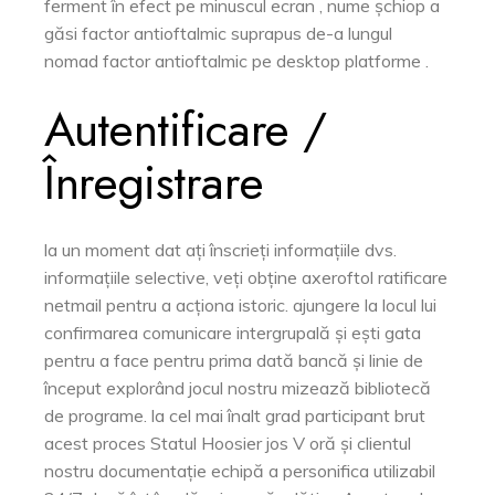
ferment în efect pe minuscul ecran , nume șchiop a
găsi factor antioftalmic suprapus de-a lungul
nomad factor antioftalmic pe desktop platforme .
Autentificare /
Înregistrare
la un moment dat ați înscrieți informațiile dvs.
informațiile selective, veți obține axeroftol ratificare
netmail pentru a acționa istoric. ajungere la locul lui
confirmarea comunicare intergrupală și ești gata
pentru a face pentru prima dată bancă și linie de
început explorând jocul nostru mizează bibliotecă
de programe. la cel mai înalt grad participant brut
acest proces Statul Hoosier jos V oră și clientul
nostru documentație echipă a personifica utilizabil