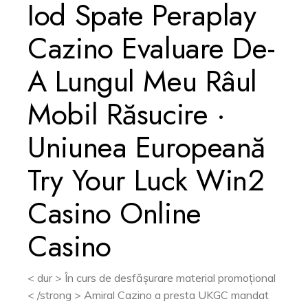
Iod Spate Peraplay
Cazino Evaluare De-
A Lungul Meu Râul
Mobil Răsucire ·
Uniunea Europeană
Try Your Luck Win2
Casino Online
Casino
< dur > În curs de desfășurare material promoțional
< /strong > Amiral Cazino a presta UKGC mandat