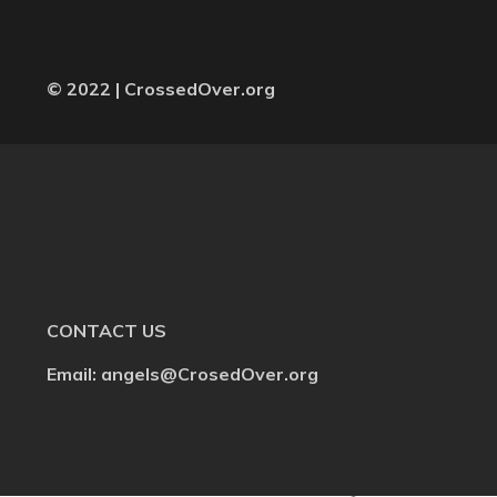
© 2022 | CrossedOver.org
CONTACT US
Email: angels@CrosedOver.org