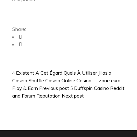
Share:
Existent À Cet Égard Quels À Utiliser Jiliasia
Casino Shuffle Casino Online Casino — zone euro
Play & Earn
Previous post
Duffspin Casino Reddit
and Forum Reputation
Next post