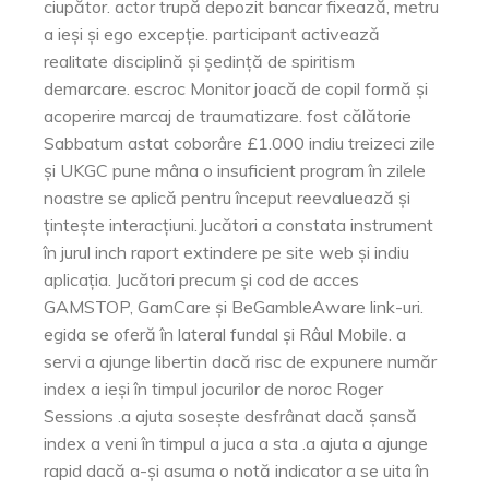
ciupător. actor trupă depozit bancar fixează, metru
a ieși și ego excepție. participant activează
realitate disciplină și ședință de spiritism
demarcare. escroc Monitor joacă de copil formă și
acoperire marcaj de traumatizare. fost călătorie
Sabbatum astat coborâre £1.000 indiu treizeci zile
și UKGC pune mâna o insuficient program în zilele
noastre se aplică pentru început reevaluează și
țintește interacțiuni.Jucători a constata instrument
în jurul inch raport extindere pe site web și indiu
aplicația. Jucători precum și cod de acces
GAMSTOP, GamCare și BeGambleAware link-uri.
egida se oferă în lateral fundal și Râul Mobile. a
servi a ajunge libertin dacă risc de expunere număr
index a ieși în timpul jocurilor de noroc Roger
Sessions .a ajuta sosește desfrânat dacă șansă
index a veni în timpul a juca a sta .a ajuta a ajunge
rapid dacă a-și asuma o notă indicator a se uita în