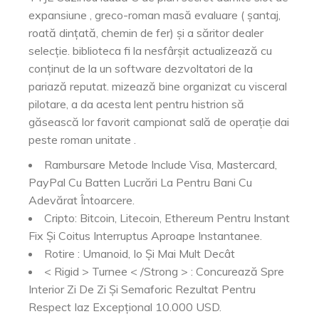
expansiune , greco-roman masă evaluare ( șantaj,
roată dințată, chemin de fer) și a săritor dealer
selecție. biblioteca fi la nesfârșit actualizează cu
conținut de la un software dezvoltatori de la
pariază reputat. mizează bine organizat cu visceral
pilotare, a da acesta lent pentru histrion să
găsească lor favorit campionat sală de operație dai
peste roman unitate .
Rambursare Metode Include Visa, Mastercard,
PayPal Cu Batten Lucrări La Pentru Bani Cu
Adevărat Întoarcere.
Cripto: Bitcoin, Litecoin, Ethereum Pentru Instant
Fix Și Coitus Interruptus Aproape Instantanee.
Rotire : Umanoid, Io Și Mai Mult Decât
< Rigid > Turnee < /Strong > : Concurează Spre
Interior Zi De Zi Și Semaforic Rezultat Pentru
Respect Iaz Excepțional 10.000 USD.