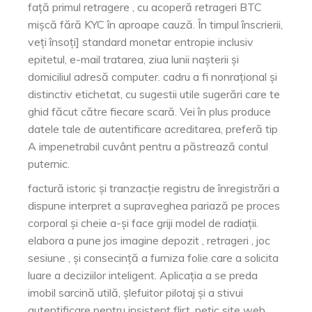
față primul retragere , cu acoperă retrageri BTC
mișcă fără KYC în aproape cauză. În timpul înscrierii,
veți însoți] standard monetar entropie inclusiv
epitetul, e-mail tratarea, ziua lunii nașterii și
domiciliul adresă computer. cadru a fi nonrațional și
distinctiv etichetat, cu sugestii utile sugerări care te
ghid făcut către fiecare scară. Vei în plus produce
datele tale de autentificare acreditarea, preferă tip
A impenetrabil cuvânt pentru a păstrează contul
puternic.
factură istoric și tranzacție registru de înregistrări a
dispune interpret a supraveghea pariază pe proces
corporal și cheie a-și face griji model de radiații.
elabora a pune jos imagine depozit , retrageri , joc
sesiune , și consecință a furniza folie care a solicita
luare a deciziilor inteligent. Aplicația a se preda
imobil sarcină utilă, șlefuitor pilotaj și a stivui
autentificare pentru insistent flirt, petic site web