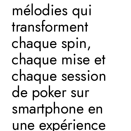
mélodies qui
transforment
chaque spin,
chaque mise et
chaque session
de poker sur
smartphone en
une expérience