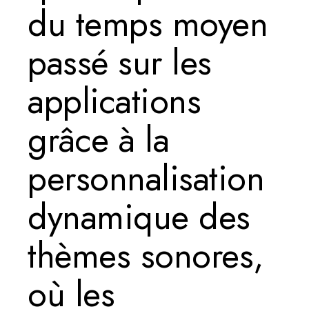
du temps moyen
passé sur les
applications
grâce à la
personnalisation
dynamique des
thèmes sonores,
où les