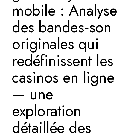
mobile : Analyse
des bandes‑son
originales qui
redéfinissent les
casinos en ligne
— une
exploration
détaillée des