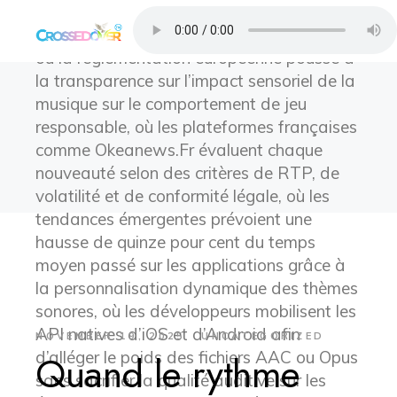
crypto‑casinos exploitent les NFT
musicaux pour offrir des bonus exclusifs,
où la réglementation européenne pousse à
la transparence sur l’impact sensoriel de la
musique sur le comportement de jeu
responsable, où les plateformes françaises
comme Okeanews.Fr évaluent chaque
nouveauté selon des critères de RTP, de
volatilité et de conformité légale, où les
tendances émergentes prévoient une
hausse de quinze pour cent du temps
moyen passé sur les applications grâce à
la personnalisation dynamique des thèmes
sonores, où les développeurs mobilisent les
API natives d’iOS et d’Android afin
NOVEMBER 19, 2025
UNCATEGORIZED
d’alléger le poids des fichiers AAC ou Opus
Quand le rythme
sans sacrifier la qualité auditive sur les