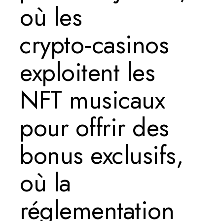
où les
crypto‑casinos
exploitent les
NFT musicaux
pour offrir des
bonus exclusifs,
où la
réglementation