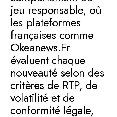
jeu responsable, où
les plateformes
françaises comme
Okeanews.Fr
évaluent chaque
nouveauté selon des
critères de RTP, de
volatilité et de
conformité légale,