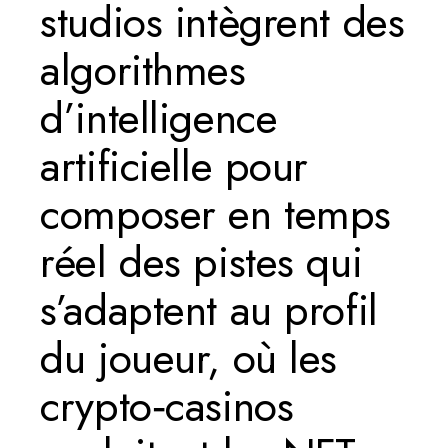
studios intègrent des
algorithmes
d’intelligence
artificielle pour
composer en temps
réel des pistes qui
s’adaptent au profil
du joueur, où les
crypto‑casinos