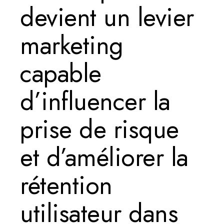
devient un levier
marketing
capable
d’influencer la
prise de risque
et d’améliorer la
rétention
utilisateur dans