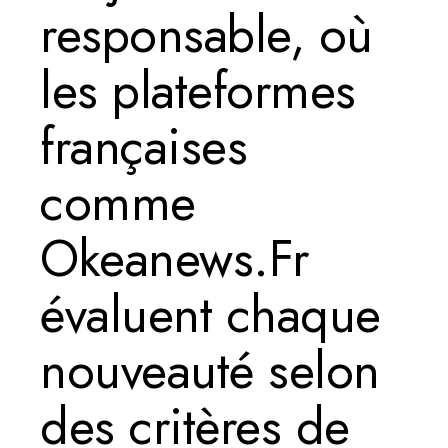
responsable, où
les plateformes
françaises
comme
Okeanews.Fr
évaluent chaque
nouveauté selon
des critères de