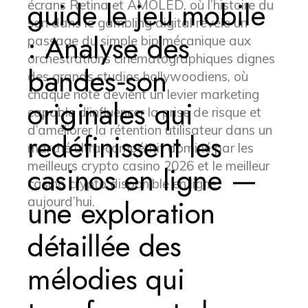
guide le jeu mobile
écrans Retina et AMOLED, où l’histoire du
son dans le gambling digital révèle un
: Analyse des
passage du simple bip mécanique aux
orchestrations cinématographiques dignes
bandes‑son
des grands studios hollywoodiens, où
chaque note devient un levier marketing
originales qui
capable d’influencer la prise de risque et
d’améliorer la rétention utilisateur dans un
redéfinissent les
marché ultra‑compétitif dominé par les
meilleurs crypto casino 2026 et le meilleur
casinos en ligne —
casino crypto disponible en ligne
une exploration
aujourd’hui.
détaillée des
mélodies qui