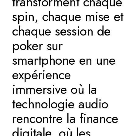
transforment chaque
spin, chaque mise et
chaque session de
poker sur
smartphone en une
expérience
immersive où la
technologie audio
rencontre la finance
digitale, où les