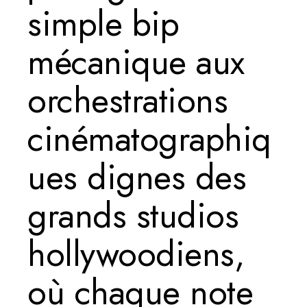
simple bip
mécanique aux
orchestrations
cinématographiq
ues dignes des
grands studios
hollywoodiens,
où chaque note