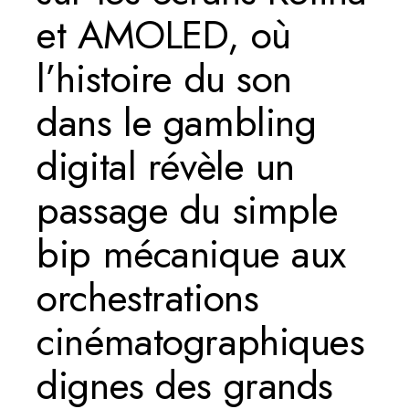
et AMOLED, où
l’histoire du son
dans le gambling
digital révèle un
passage du simple
bip mécanique aux
orchestrations
cinématographiques
dignes des grands