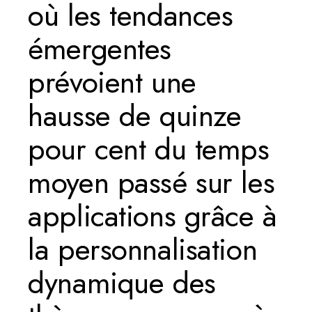
où les tendances
émergentes
prévoient une
hausse de quinze
pour cent du temps
moyen passé sur les
applications grâce à
la personnalisation
dynamique des