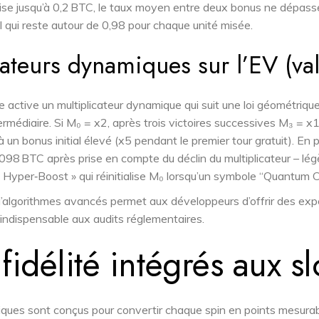
ise jusqu’à 0,2 BTC, le taux moyen entre deux bonus ne dépass
al qui reste autour de 0,98 pour chaque unité misée.
cateurs dynamiques sur l’EV (va
active un multiplicateur dynamique qui suit une loi géométrique 
médiaire. Si M₀ = x2, après trois victoires successives M₃ = x1,2
 un bonus initial élevé (x5 pendant le premier tour gratuit). En p
98 BTC après prise en compte du déclin du multiplicateur – lég
« Hyper‑Boost » qui réinitialise M₀ lorsqu’un symbole “Quantum C
d’algorithmes avancés permet aux développeurs d’offrir des expé
ndispensable aux audits réglementaires.
délité intégrés aux slo
ues sont conçus pour convertir chaque spin en points mesurable