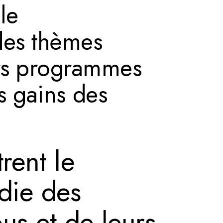
le
des thèmes
urs programmes
es gains des
rent le
die des
us et de leurs