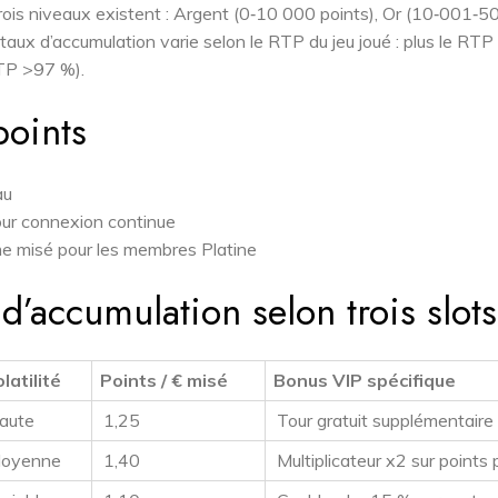
ois niveaux existent : Argent (0‑10 000 points), Or (10‑001‑50
ux d’accumulation varie selon le RTP du jeu joué : plus le RTP es
TP >97 %).
points
au
our connexion continue
me misé pour les membres Platine
’accumulation selon trois slots 
latilité
Points / € misé
Bonus VIP spécifique
aute
1,25
Tour gratuit supplémentaire 
oyenne
1,40
Multiplicateur x2 sur poin