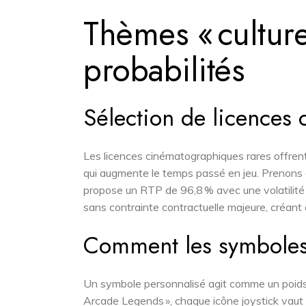
Thèmes « culture
probabilités
Sélection de licences
Les licences cinématographiques rares offrent
qui augmente le temps passé en jeu. Prenons « 
propose un RTP de 96,8 % avec une volatilité
sans contrainte contractuelle majeure, créant 
Comment les symboles 
Un symbole personnalisé agit comme un poids
Arcade Legends », chaque icône joystick vaut t