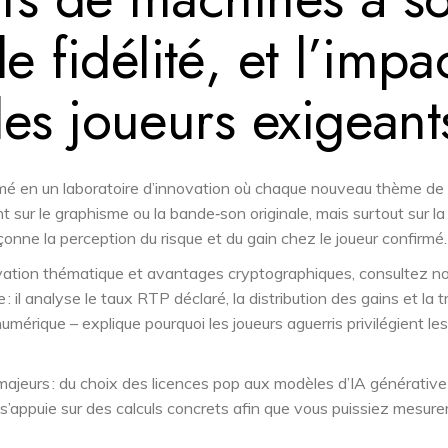
fidélité, et l’impac
des joueurs exigeant
rmé en un laboratoire d’innovation où chaque nouveau thème de 
t sur le graphisme ou la bande‑son originale, mais surtout sur l
açonne la perception du risque et du gain chez le joueur confirmé.
novation thématique et avantages cryptographiques, consultez n
 il analyse le taux RTP déclaré, la distribution des gains et la 
umérique – explique pourquoi les joueurs aguerris privilégient les
majeurs : du choix des licences pop aux modèles d’IA générative
’appuie sur des calculs concrets afin que vous puissiez mesurer 