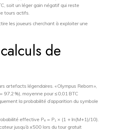
 soit un léger gain négatif qui reste
e tours actifs.
tire les joueurs cherchant à exploiter une
 calculs de
leurs artefacts légendaires. « Olympus Reborn »,
P = 97,2 %), moyenne pour ≤ 0,01 BTC
uement la probabilité d’apparition du symbole
 probabilité effective Pₑ = P₁ × (1 + ln(M+1)/10).
ateur jusqu’à x500 lors du tour gratuit