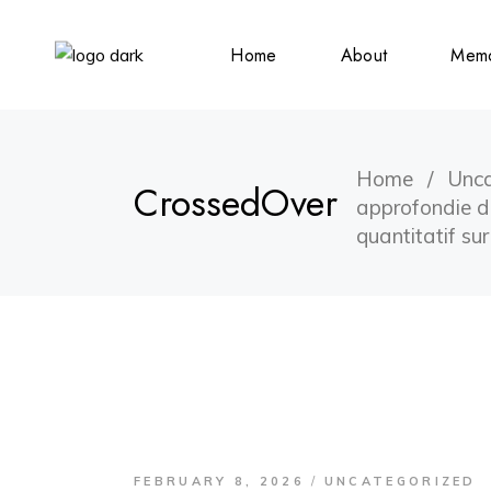
Home
About
Memo
Submi
Home
Unca
CrossedOver
Obitu
approfondie de
Anno
quantitatif su
Wedd
Anno
Birth
Anno
FEBRUARY 8, 2026
UNCATEGORIZED