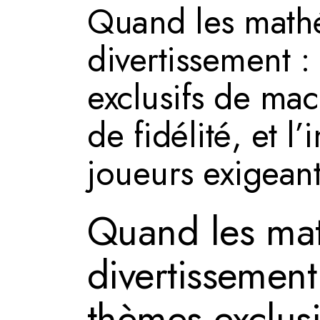
Quand les mathé
divertissement 
exclusifs de ma
de fidélité, et l
joueurs exigean
Quand les mat
divertissemen
thèmes exclusi