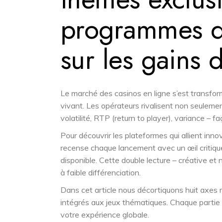
programmes de 
sur les gains 
Le marché des casinos en ligne s’est transfo
vivant. Les opérateurs rivalisent non seulemen
volatilité, RTP (return to player), variance – f
Pour découvrir les plateformes qui allient in
recense chaque lancement avec un œil critique :
disponible. Cette double lecture – créative et n
à faible différenciation.
Dans cet article nous décortiquons huit axes 
intégrés aux jeux thématiques. Chaque partie s
votre expérience globale.