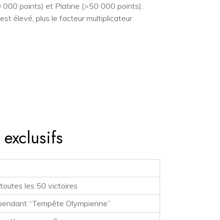
 000 points) et Platine (>50 000 points).
t élevé, plus le facteur multiplicateur
exclusifs
toutes les 50 victoires
ts pendant “Tempête Olympienne”