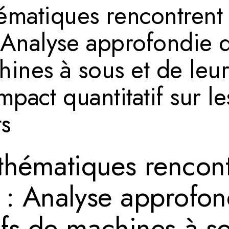
matiques rencontrent 
: Analyse approfondie 
chines à sous et de le
’impact quantitatif sur l
ts
hématiques rencont
t : Analyse approfon
fs de machines à so