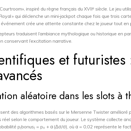
Courtroom», inspiré du règne français du XVIIᵉ siècle. Le jeu uti
Royal » qui déclenche un mini‑jackpot chaque fois que trois ca
it événement crée une attente constante chez le joueur tout en p
eurs traduisent l’ambiance mythologique ou historique en para
n conservant l’excitation narrative.
ntifiques et futuristes
avancés
ion aléatoire dans les slots à 
lisent des algorithmes basés sur le Mersenne Twister amélioré 
mps réel selon le comportement du joueur. Le système collecte
 probabilité p₍bonus₎ = p₀ + α·(Δσ/σ), où α = 0,02 représente le 