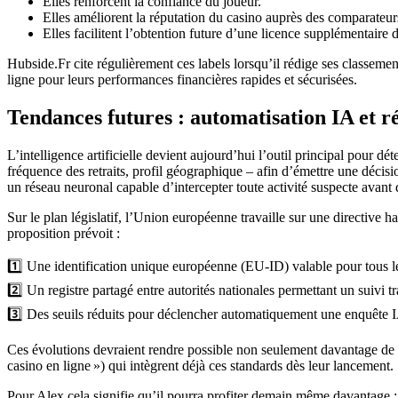
Elles renforcent la confiance du joueur.
Elles améliorent la réputation du casino auprès des comparateur
Elles facilitent l’obtention future d’une licence supplémentaire 
Hubside.Fr cite régulièrement ces labels lorsqu’il rédige ses classem
ligne pour leurs performances financières rapides et sécurisées.
Tendances futures : automatisation IA et r
L’intelligence artificielle devient aujourd’hui l’outil principal pour 
fréquence des retraits, profil géographique – afin d’émettre une déci
un réseau neuronal capable d’intercepter toute activité suspecte avant 
Sur le plan législatif, l’Union européenne travaille sur une directive
proposition prévoit :
1️⃣ Une identification unique européenne (EU‑ID) valable pour tous le
2️⃣ Un registre partagé entre autorités nationales permettant un suivi tr
3️⃣ Des seuils réduits pour déclencher automatiquement une enquête IA 
Ces évolutions devraient rendre possible non seulement davantage de ra
casino en ligne ») qui intègrent déjà ces standards dès leur lancement.
Pour Alex cela signifie qu’il pourra profiter demain même davantage : 