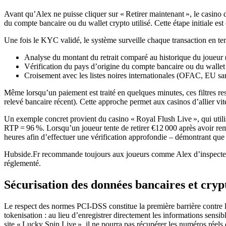
Avant qu’Alex ne puisse cliquer sur « Retirer maintenant », le casino do
du compte bancaire ou du wallet crypto utilisé. Cette étape initiale est 
Une fois le KYC validé, le système surveille chaque transaction en temps
Analyse du montant du retrait comparé au historique du joueur 
Vérification du pays d’origine du compte bancaire ou du wallet a
Croisement avec les listes noires internationales (OFAC, EU sanc
Même lorsqu’un paiement est traité en quelques minutes, ces filtres re
relevé bancaire récent). Cette approche permet aux casinos d’allier vit
Un exemple concret provient du casino « Royal Flush Live », qui util
RTP = 96 %. Lorsqu’un joueur tente de retirer €12 000 après avoir rem
heures afin d’effectuer une vérification approfondie – démontrant que 
Hubside.Fr recommande toujours aux joueurs comme Alex d’inspecter la
réglementé.
Sécurisation des données bancaires et cry
Le respect des normes PCI‑DSS constitue la première barrière contre l
tokenisation : au lieu d’enregistrer directement les informations sensi
site « Lucky Spin Live », il ne pourra pas récupérer les numéros réels d