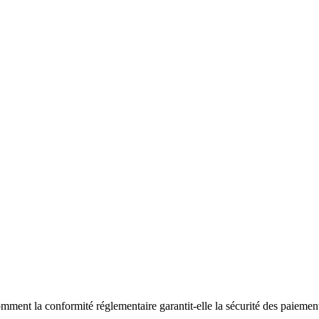
omment la conformité réglementaire garantit‑elle la sécurité des paiemen