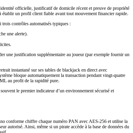
ntité officielle, justificatif de domicile récent et preuve de propriété
à établir un profil client fiable avant tout mouvement financier rapide.
i trois contrôles automatisés typiques :
he une alerte).
icites.
nder une justification supplémentaire au joueur (par exemple fournir un
ait instantané sur ses tables de blackjack en direct avec
e système bloque automatiquement la transaction pendant vingt‑quatre
L au profit de la rapidité pure.
 souvent le premier indicateur d’un environnement sécurisé et
casino conforme chiffre chaque numéro PAN avec AES‑256 et utilise la
esseur autorisé. Ainsi, même si un pirate accède à la base de données du
sif.