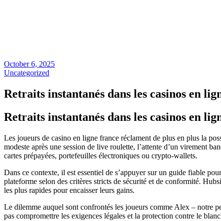
October 6, 2025
Uncategorized
Retraits instantanés dans les casinos en li
Retraits instantanés dans les casinos en li
Les joueurs de casino en ligne france réclament de plus en plus la pos
modeste après une session de live roulette, l’attente d’un virement banc
cartes prépayées, portefeuilles électroniques ou crypto‑wallets.
Dans ce contexte, il est essentiel de s’appuyer sur un guide fiable pou
plateforme selon des critères stricts de sécurité et de conformité. Hub
les plus rapides pour encaisser leurs gains.
Le dilemme auquel sont confrontés les joueurs comme Alex – notre perso
pas compromettre les exigences légales et la protection contre le blanc