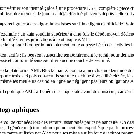
it vérifier son identité grâce à une procédure KYC complète : pièce d’ide
obligatoire même si le joueur a déjà effectué plusieurs dépôts ; elle sert 
 réel grâce à des algorithmes basés sur l’intelligence artificielle. Voic
(exemple : un gain soudain supérieur à cinq fois le dépôt moyen déclenc
fin d’éviter les juridictions à haut risque AML.
tions) pour bloquer immédiatement toute adresse liée à des activités ill
stent actifs ; ils peuvent suspendre temporairement le retrait pour dema
esse et conformité sans sacrifier aucune couche de sécurité.
ise la plateforme AML BlockChainX pour scanner chaque demande de retr
porté trois jackpots consécutifs sur une machine à volatilité élevée, l
même les meilleurs casino en ligne ne négligent pas leurs obligations AM
 politique AML affichée sur chaque site avant de s’inscrire, car c’est
ptographiques
e vol de données lors des retraits instantanés par carte bancaire. Un 
bles, il génère un jeton unique qui ne peut être exploité que par le proc
es cartes utilisées par Alex pour ses mises sur les jeux à jackpot progres