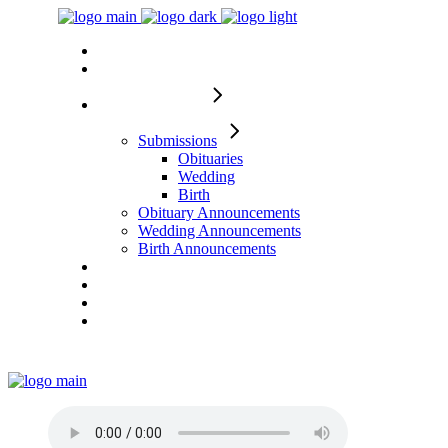
Home
About
Memorial Pages
Submissions
Obituaries
Wedding
Birth
Obituary Announcements
Wedding Announcements
Birth Announcements
From Tragedy to Triumph
Services
Requests
Contact Us