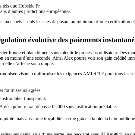
s tels que Hubside.Fr.
dans d’autres juridictions européennes.
ents mensuels : seuls les sites disposant au minimum d’une certificati
égulation évolutive des paiements instantané
détecter fraude et blanchiment sans ralentir le processus utilisateur. De
sion en moins d’une seconde. Ainsi Alex pourra voir son gain crédité im
qu’elle n’affecte son compte.
 harmonisée visant à uniformiser les exigences AML/CTF pour tous les ser
s fournisseurs agréés.
ansfrontalier transparent.
dès qu’un retrait dépasse €5 000 sans justification préalable.
pidité mais aussi une traçabilité accrue grâce à la blockchain publique
retirer ses gains issus d’une partie live baccarat avec RTP = 98 % en q