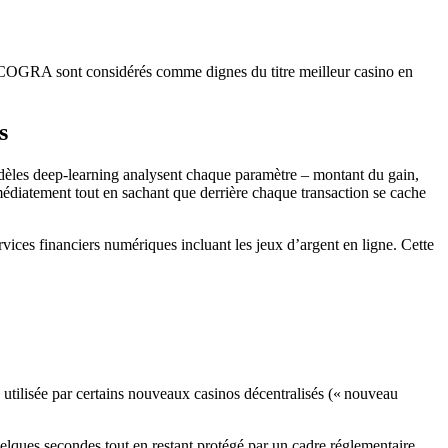
on eCOGRA sont considérés comme dignes du titre meilleur casino en
s
s modèles deep‑learning analysent chaque paramètre – montant du gain,
médiatement tout en sachant que derrière chaque transaction se cache
vices financiers numériques incluant les jeux d’argent en ligne. Cette
 utilisée par certains nouveaux casinos décentralisés (« nouveau
uelques secondes tout en restant protégé par un cadre réglementaire