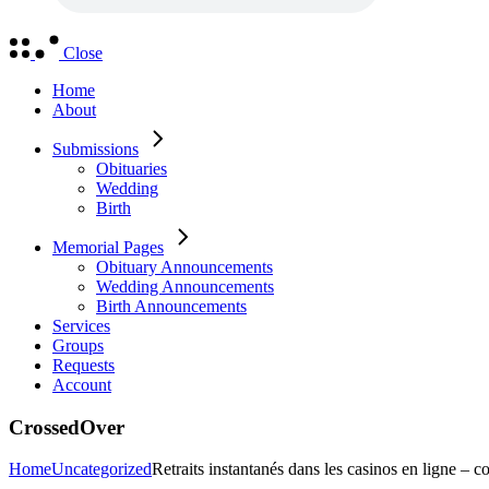
Close
Home
About
Submissions
Obituaries
Wedding
Birth
Memorial Pages
Obituary Announcements
Wedding Announcements
Birth Announcements
Services
Groups
Requests
Account
CrossedOver
Home
Uncategorized
Retraits instantanés dans les casinos en ligne – c