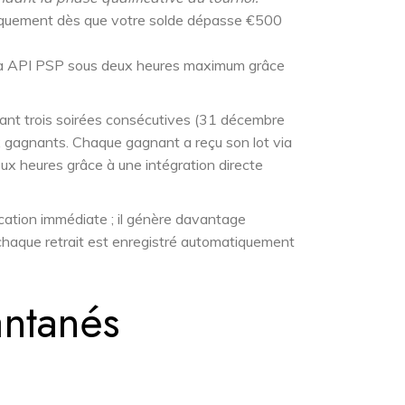
atiquement dès que votre solde dépasse €500
é via API PSP sous deux heures maximum grâce
dant trois soirées consécutives (31 décembre
ux gagnants. Chaque gagnant a reçu son lot via
eux heures grâce à une intégration directe
fication immédiate ; il génère davantage
car chaque retrait est enregistré automatiquement
antanés