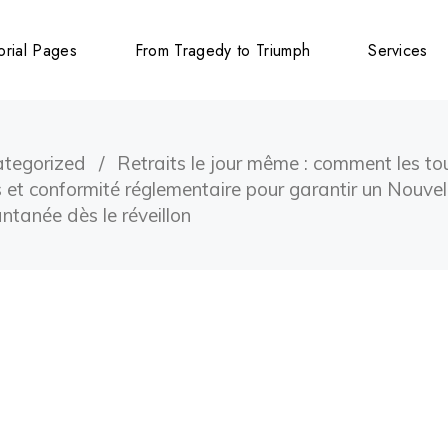
rial Pages
From Tragedy to Triumph
Services
ssions
tegorized
Retraits le jour même : comment les tour
ary
et conformité réglementaire pour garantir un Nouvel
uncements
antanée dès le réveillon
ing
uncements
uncements