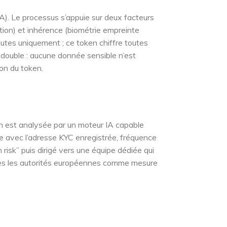
A). Le processus s’appuie sur deux facteurs
ion) et inhérence (biométrie empreinte
nutes uniquement ; ce token chiffre toutes
 double : aucune donnée sensible n’est
on du token.
on est analysée par un moteur IA capable
nte avec l’adresse KYC enregistrée, fréquence
risk” puis dirigé vers une équipe dédiée qui
utes les autorités européennes comme mesure