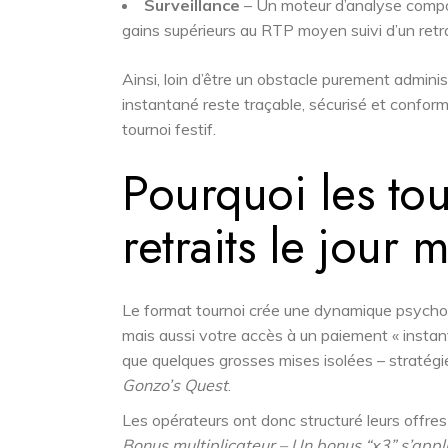
Surveillance
– Un moteur d’analyse comport
gains supérieurs au RTP moyen suivi d’un retra
Ainsi, loin d’être un obstacle purement adminis
instantané reste traçable, sécurisé et conform
tournoi festif.
Pourquoi les to
retraits le jour
Le format tournoi crée une dynamique psycho
mais aussi votre accès à un paiement « instan
que quelques grosses mises isolées – stratég
Gonzo’s Quest
.
Les opérateurs ont donc structuré leurs offres
Bonus multiplicateur
– Un bonus “x3” s’appl