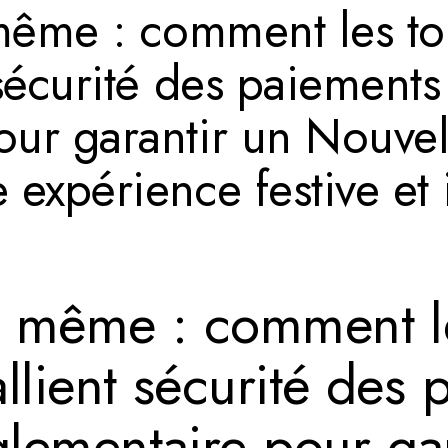
 même : comment les to
 sécurité des paiements
our garantir un Nouve
 expérience festive et
ur même : comment l
allient sécurité des 
glementaire pour gar