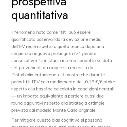
prospettiva
quantitativa
Il fenomeno noto come “tilt” può essere
quantificato osservando la deviazione media
dell’EV reale rispetto a quello teorico dopo una
sequenza negativa prolungata (>4 perdite
consecutive). Uno studio interno condotto su data
set provenienti da cinque siti recensiti da
Disturbialimentariveneto.It mostra che durante
periodi tilt l’EV cala mediamente del ‑0,18 €/€ stake
rispetto alla baseline calcolata in condizioni neutrali
— un impatto equivalente a perdere quasi due
round aggiuntivi rispetto alla strategia ottimale
prevista dal modello Monte Carlo originale.
Per mitigare questo bias cognitivo si possono