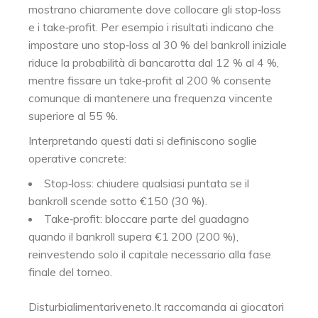
mostrano chiaramente dove collocare gli stop‑loss
e i take‑profit. Per esempio i risultati indicano che
impostare uno stop‑loss al 30 % del bankroll iniziale
riduce la probabilità di bancarotta dal 12 % al 4 %,
mentre fissare un take‑profit al 200 % consente
comunque di mantenere una frequenza vincente
superiore al 55 %.
Interpretando questi dati si definiscono soglie
operative concrete:
Stop‑loss: chiudere qualsiasi puntata se il
bankroll scende sotto €150 (30 %).
Take‑profit: bloccare parte del guadagno
quando il bankroll supera €1 200 (200 %),
reinvestendo solo il capitale necessario alla fase
finale del torneo.
Disturbialimentariveneto.It raccomanda ai giocatori