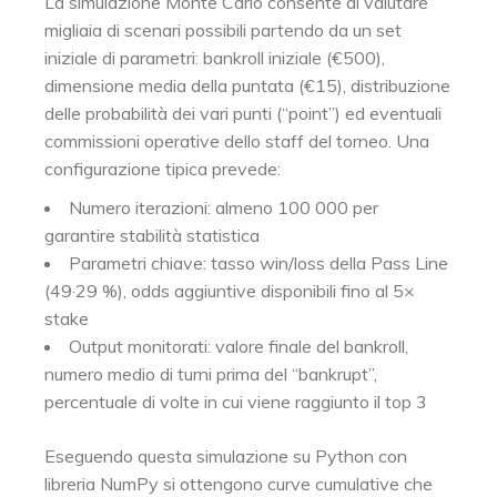
La simulazione Monte Carlo consente di valutare
migliaia di scenari possibili partendo da un set
iniziale di parametri: bankroll iniziale (€500),
dimensione media della puntata (€15), distribuzione
delle probabilità dei vari punti (“point”) ed eventuali
commissioni operative dello staff del torneo. Una
configurazione tipica prevede:
Numero iterazioni: almeno 100 000 per
garantire stabilità statistica
Parametri chiave: tasso win/loss della Pass Line
(49·29 %), odds aggiuntive disponibili fino al 5×
stake
Output monitorati: valore finale del bankroll,
numero medio di turni prima del “bankrupt”,
percentuale di volte in cui viene raggiunto il top 3
Eseguendo questa simulazione su Python con
libreria NumPy si ottengono curve cumulative che