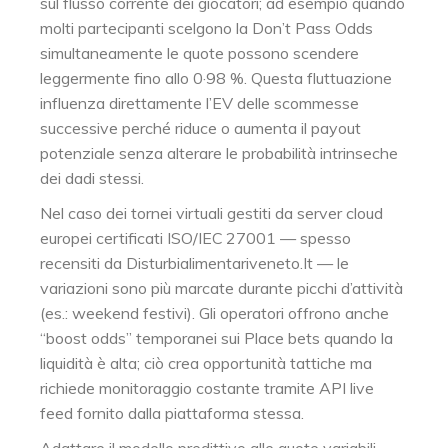
sul flusso corrente dei giocatori; ad esempio quando
molti partecipanti scelgono la Don’t Pass Odds
simultaneamente le quote possono scendere
leggermente fino allo ­0·98 %. Questa fluttuazione
influenza direttamente l’EV delle scommesse
successive perché riduce o aumenta il payout
potenziale senza alterare le probabilità intrinseche
dei dadi stessi.
Nel caso dei tornei virtuali gestiti da server cloud
europei certificati ISO/IEC 27001 — spesso
recensiti da Disturbialimentariveneto.It — le
variazioni sono più marcate durante picchi d’attività
(es.: weekend festivi). Gli operatori offrono anche
“boost odds” temporanei sui Place bets quando la
liquidità è alta; ciò crea opportunità tattiche ma
richiede monitoraggio costante tramite API live
feed fornito dalla piattaforma stessa.