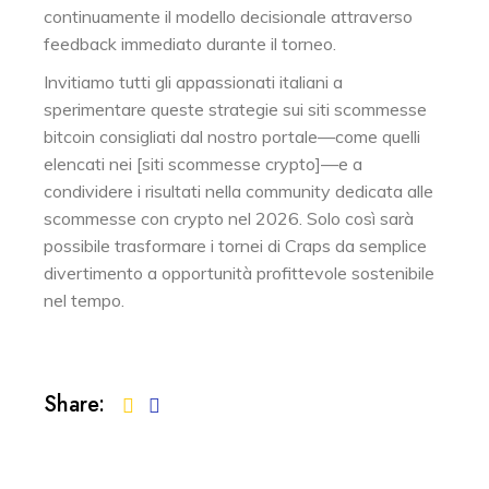
continuamente il modello decisionale attraverso
feedback immediato durante il torneo.
Invitiamo tutti gli appassionati italiani a
sperimentare queste strategie sui siti scommesse
bitcoin consigliati dal nostro portale—come quelli
elencati nei [siti scommesse crypto]—e a
condividere i risultati nella community dedicata alle
scommesse con crypto nel 2026. Solo così sarà
possibile trasformare i tornei di Craps da semplice
divertimento a opportunità profittevole sostenibile
nel tempo.
Share: