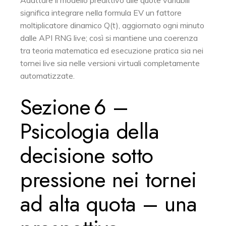
Adattare il modello predittivo alle quote variabili
significa integrare nella formula EV un fattore
moltiplicatore dinamico Q(t), aggiornato ogni minuto
dalle API RNG live; così si mantiene una coerenza
tra teoria matematica ed esecuzione pratica sia nei
tornei live sia nelle versioni virtuali completamente
automatizzate.
Sezione 6 –
Psicologia della
decisione sotto
pressione nei tornei
ad alta quota – una