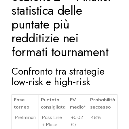
statistica delle
puntate più
redditizie nei
formati tournament
Confronto tra strategie
low‑risk e high‑risk
Fase
Puntata
EV
Probabilità
torneo
consigliata
medio*
successo
Preliminari
Pass Line
+0,02
48 %
+ Place
€ /