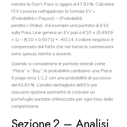
mentre la Don’t Pass si aggira al 47,93 %. Calcolare
l’EV consiste nell’applicare la formula EV =
(Probabilità × Payout) – (Probabilità
perdita × Stake). Ad esempio una puntata di €10
sulla Pass Line genera un EV pari a €10 × (0,4929
× 1) – (€10 × 0,5071) ≈ –€0,14; il valore negativo è
compensato dal fatto che nei tornei le commissioni
sono spesso ridotte o assenti.
Quando si considerano le puntate laterali come
“Place” o “Buy”, le probabilità cambiano: una Place
6 paga circa 1∶1,2 con una probabilità di successo
del 45,83 %. L’analisi dettagliata dell’EV per
ciascuna opzione permette di costruire un
portafoglio puntate ottimizzato per ogni fase della
competizione.
Sezione 2 – Analisi