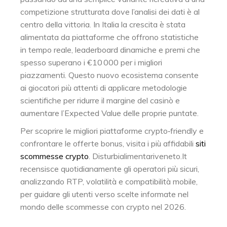
competizione strutturata dove l’analisi dei dati è al
centro della vittoria. In Italia la crescita è stata
alimentata da piattaforme che offrono statistiche
in tempo reale, leaderboard dinamiche e premi che
spesso superano i €10 000 per i migliori
piazzamenti. Questo nuovo ecosistema consente
ai giocatori più attenti di applicare metodologie
scientifiche per ridurre il margine del casinò e
aumentare l’Expected Value delle proprie puntate.
Per scoprire le migliori piattaforme crypto‑friendly e
confrontare le offerte bonus, visita i più affidabili
siti
scommesse crypto
. Disturbialimentariveneto.It
recensisce quotidianamente gli operatori più sicuri,
analizzando RTP, volatilità e compatibilità mobile,
per guidare gli utenti verso scelte informate nel
mondo delle scommesse con crypto nel 2026.