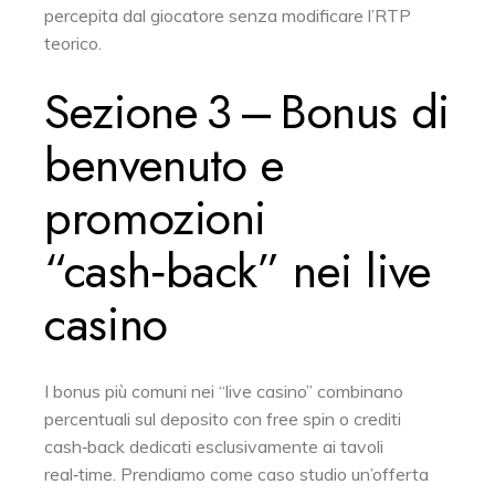
percepita dal giocatore senza modificare l’RTP
teorico.
Sezione 3 – Bonus di
benvenuto e
promozioni
“cash‑back” nei live
casino
I bonus più comuni nei “live casino” combinano
percentuali sul deposito con free spin o crediti
cash‑back dedicati esclusivamente ai tavoli
real‑time. Prendiamo come caso studio un’offerta