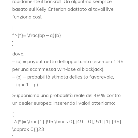
rapidamente il bankroll. Un algoritmo semplice
basato sul Kelly Criterion adattato ai tavoli live
funziona così:
[
f^{*}= \frac{bp – q}{b}
]
dove:
– (b) = payout netto dell’opportunità (esempio 1,95
per una scommessa win‑lose al blackjack),
– (p) = probabilità stimata dell’esito favorevole,
– (q = 1 – p).
Supponiamo una probabilità reale del 49 % contro
un dealer europeo; inserendo i valori otteniamo:
[
f^{*}= \frac{1{,}95 \times 0{,}49 – 0{,}51}{1{,}95}
\approx 0{,}23
]