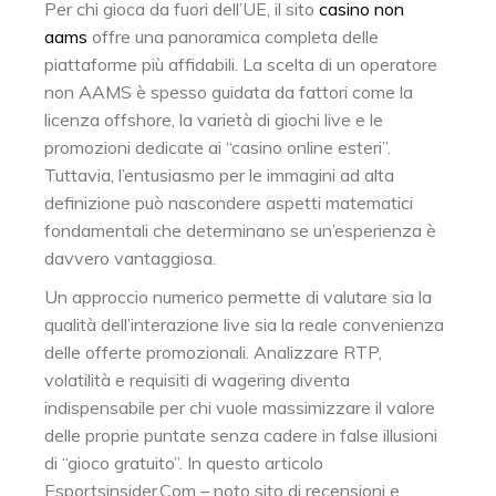
Per chi gioca da fuori dell’UE, il sito
casino non
aams
offre una panoramica completa delle
piattaforme più affidabili. La scelta di un operatore
non AAMS è spesso guidata da fattori come la
licenza offshore, la varietà di giochi live e le
promozioni dedicate ai “casino online esteri”.
Tuttavia, l’entusiasmo per le immagini ad alta
definizione può nascondere aspetti matematici
fondamentali che determinano se un’esperienza è
davvero vantaggiosa.
Un approccio numerico permette di valutare sia la
qualità dell’interazione live sia la reale convenienza
delle offerte promozionali. Analizzare RTP,
volatilità e requisiti di wagering diventa
indispensabile per chi vuole massimizzare il valore
delle proprie puntate senza cadere in false illusioni
di “gioco gratuito”. In questo articolo
Esportsinsider.Com – noto sito di recensioni e