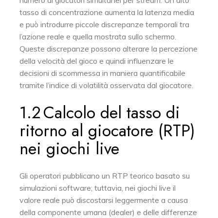
numero di giocatori simultanei per stream. Un alto
tasso di concentrazione aumenta la latenza media
e può introdurre piccole discrepanze temporali tra
l’azione reale e quella mostrata sullo schermo.
Queste discrepanze possono alterare la percezione
della velocità del gioco e quindi influenzare le
decisioni di scommessa in maniera quantificabile
tramite l’indice di volatilità osservata dal giocatore.
1.2 Calcolo del tasso di
ritorno al giocatore (RTP)
nei giochi live
Gli operatori pubblicano un RTP teorico basato su
simulazioni software; tuttavia, nei giochi live il
valore reale può discostarsi leggermente a causa
della componente umana (dealer) e delle differenze