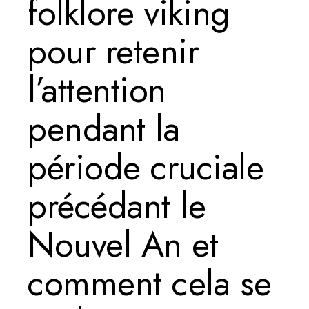
folklore viking
pour retenir
l’attention
pendant la
période cruciale
précédant le
Nouvel An et
comment cela se