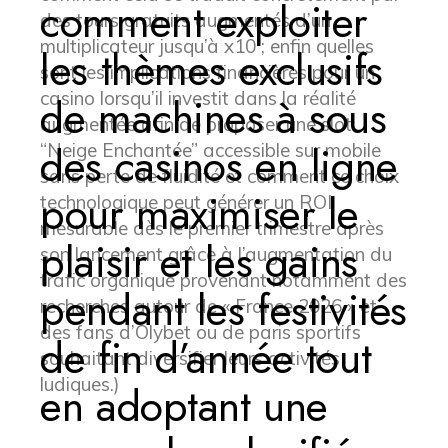
comment exploiter
des tours gratuits augmentés d’un
multiplicateur jusqu’à x10 ; enfin quelles
les thèmes exclusifs
sont les implications financières pour un
casino lorsqu’il investit dans la réalité
de machines à sous
augmentée afin de proposer une slot
des casinos en ligne
“Neige Enchantée” accessible sur mobile
sans perte de fluidité et comment ce choix
pour maximiser le
technologique peut générer un ROI
mesurable dès le premier trimestre après
plaisir et les gains
son lancement grâce à l’augmentation du
trafic organique provenant notamment des
pendant les festivités
recherches autour de « France 2026 » et
des fans d’Olybet ou de paris sportifs
de fin d’année tout
souhaitant diversifier leurs activités
ludiques.)
en adoptant une