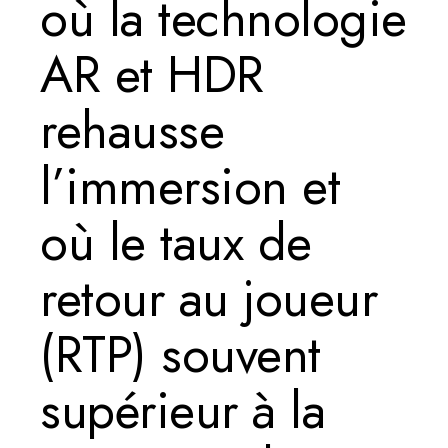
où la technologie
AR et HDR
rehausse
l’immersion et
où le taux de
retour au joueur
(RTP) souvent
supérieur à la