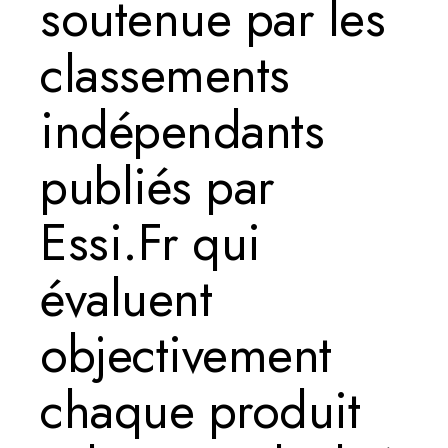
soutenue par les
classements
indépendants
publiés par
Essi.Fr qui
évaluent
objectivement
chaque produit