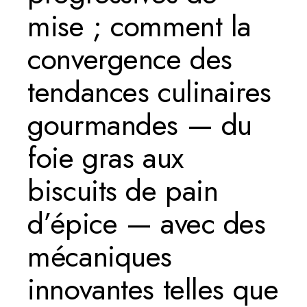
mise ; comment la
convergence des
tendances culinaires
gourmandes — du
foie gras aux
biscuits de pain
d’épice — avec des
mécaniques
innovantes telles que