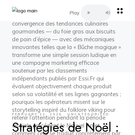
la moyenne du marché crée un
environnement propice aux stratégies
progressives de mise ; comment la
convergence des tendances culinaires
gourmandes — du foie gras aux biscuits
de pain d’épice — avec des mécaniques
innovantes telles que la « Bûche magique »
transforme une simple session ludique en
une campagne marketing efficace
soutenue par les classements
indépendants publiés par Essi.Fr qui
évaluent objectivement chaque produit
selon sa volatilité et ses lignes gagnantes ;
pourquoi les opérateurs misent sur le
storytelling inspiré du folklore viking pour
FEBRUARY 11, 2026
UNCATEGORIZED
retenir l’attention pendant la période
Stratégies de Noël :
cruciale précédant le Nouvel An et
comment cela se traduit concrètement par