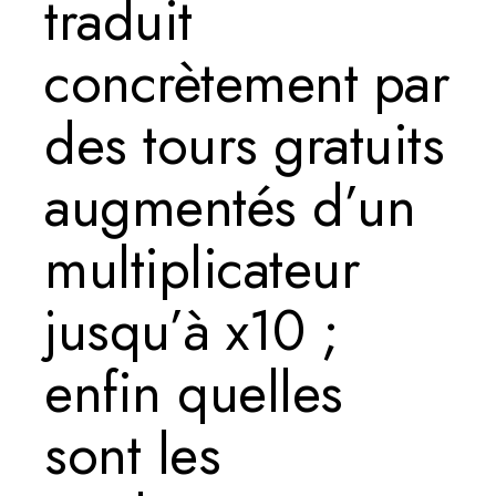
traduit
concrètement par
des tours gratuits
augmentés d’un
multiplicateur
jusqu’à x10 ;
enfin quelles
sont les