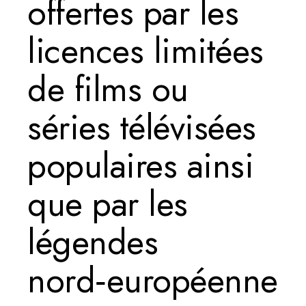
offertes par les
licences limitées
de films ou
séries télévisées
populaires ainsi
que par les
légendes
nord‑européenne