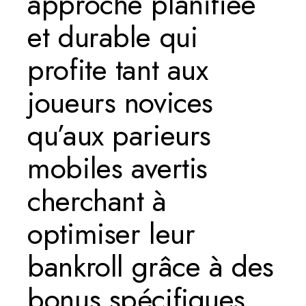
approche planifiée
et durable qui
profite tant aux
joueurs novices
qu’aux parieurs
mobiles avertis
cherchant à
optimiser leur
bankroll grâce à des
bonus spécifiques