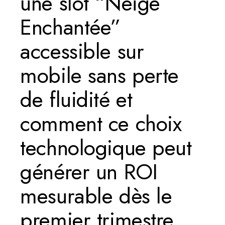
une slot “Neige
Enchantée”
accessible sur
mobile sans perte
de fluidité et
comment ce choix
technologique peut
générer un ROI
mesurable dès le
premier trimestre