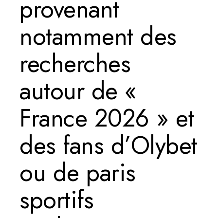
provenant
notamment des
recherches
autour de «
France 2026 » et
des fans d’Olybet
ou de paris
sportifs