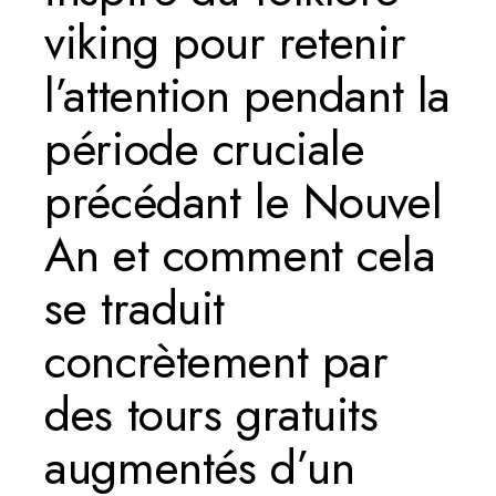
viking pour retenir
l’attention pendant la
période cruciale
précédant le Nouvel
An et comment cela
se traduit
concrètement par
des tours gratuits
augmentés d’un