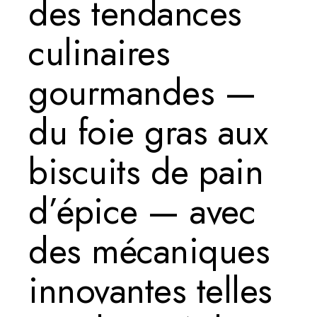
des tendances
culinaires
gourmandes —
du foie gras aux
biscuits de pain
d’épice — avec
des mécaniques
innovantes telles