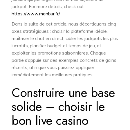
jackpot. For more details, check out
https://www.menbur.fr/
.
Dans la suite de cet article, nous décortiquons cinq
axes stratégiques : choisir la plateforme idéale,
maîtriser le chat en direct, cibler les jackpots les plus
lucratifs, planifier budget et temps de jeu, et
exploiter les promotions saisonnières. Chaque
partie s’appuie sur des exemples concrets de gains
récents, afin que vous puissiez appliquer
immédiatement les meilleures pratiques.
Construire une base
solide – choisir le
bon live casino