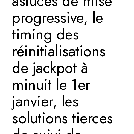
astuces de mise
progressive, le
timing des
réinitialisations
de jackpot à
minuit le 1er
janvier, les
solutions tierces