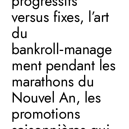
progressifs
versus fixes, l’art
du
bankroll‑manage
ment pendant les
marathons du
Nouvel An, les
promotions