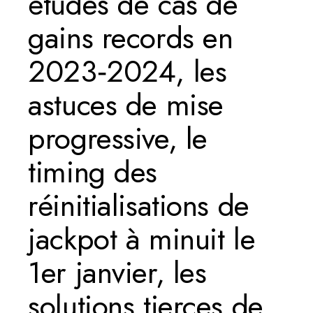
études de cas de
gains records en
2023‑2024, les
astuces de mise
progressive, le
timing des
réinitialisations de
jackpot à minuit le
1er janvier, les
solutions tierces de