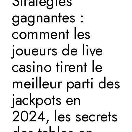
Stratégies
gagnantes :
comment les
joueurs de live
casino tirent le
meilleur parti des
jackpots en
2024, les secrets