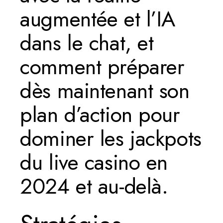
augmentée et l’IA
dans le chat, et
comment préparer
dès maintenant son
plan d’action pour
dominer les jackpots
du live casino en
2024 et au-delà.