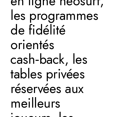
en ligne neosurf,
les programmes
de fidélité
orientés
cash‑back, les
tables privées
réservées aux
meilleurs