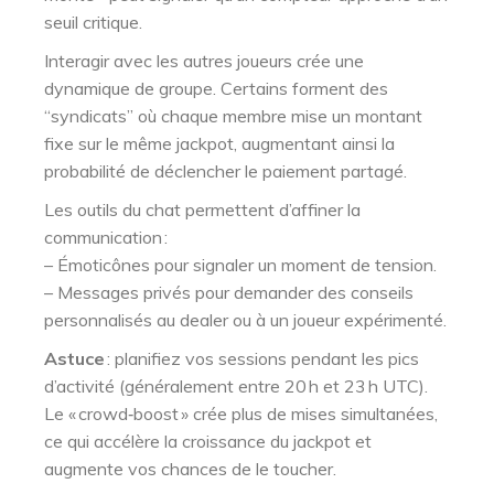
seuil critique.
Interagir avec les autres joueurs crée une
dynamique de groupe. Certains forment des
“syndicats” où chaque membre mise un montant
fixe sur le même jackpot, augmentant ainsi la
probabilité de déclencher le paiement partagé.
Les outils du chat permettent d’affiner la
communication :
– Émoticônes pour signaler un moment de tension.
– Messages privés pour demander des conseils
personnalisés au dealer ou à un joueur expérimenté.
Astuce
: planifiez vos sessions pendant les pics
d’activité (généralement entre 20 h et 23 h UTC).
Le « crowd‑boost » crée plus de mises simultanées,
ce qui accélère la croissance du jackpot et
augmente vos chances de le toucher.