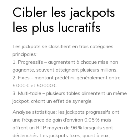
Cibler les jackpots
les plus lucratifs
Les jackpots se classifient en trois catégories
principales :
1. Progressifs – augmentent à chaque mise non
gagnante, souvent atteignant plusieurs millions.
2. Fixes – montant prédéfini, généralement entre
5 000 € et 50 000 €.
3. Multi‑table – plusieurs tables alimentent un même
jackpot, créant un effet de synergie.
Analyse statistique : les jackpots progressifs ont
une fréquence de gain d’environ 0,05 % mais
offrent un RTP moyen de 96 % lorsqu’ils sont
déclenchés. Les jackpots fixes, quant à eux,