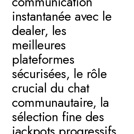
communication
instantanée avec le
dealer, les
meilleures
plateformes
sécurisées, le rôle
crucial du chat
communautaire, la
sélection fine des
jackpots progressifs