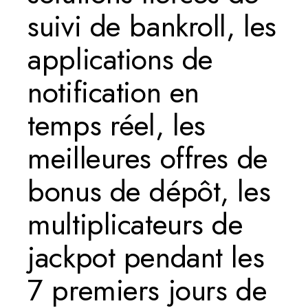
suivi de bankroll, les
applications de
notification en
temps réel, les
meilleures offres de
bonus de dépôt, les
multiplicateurs de
jackpot pendant les
7 premiers jours de