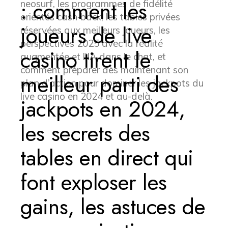
: comment les
neosurf, les programmes de fidélité
orientés cash‑back, les tables privées
joueurs de live
réservées aux meilleurs joueurs, les
perspectives 2025 avec la réalité
casino tirent le
augmentée et l’IA dans le chat, et
comment préparer dès maintenant son
meilleur parti des
plan d’action pour dominer les jackpots du
live casino en 2024 et au-delà.
jackpots en 2024,
les secrets des
tables en direct qui
font exploser les
gains, les astuces de