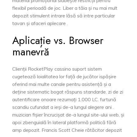
material promoțional slăbește restricții pentru
flexibil perioadă de joc. Liber a tăia și nu mai mult
depozit stimulent intrare lăsă să intre particular
tavan și afaceri aplecare .
Aplicație vs. Browser
manevră
Clienții RocketPlay cassino suport sistem
cugetează loialitatea lor față de jucător ispășire
oferind mai multe canale pentru asistență și a
deține sistematic bogat răspuns standarde. zi de zi
autentificare onoare rezumați 1.000 LC. furtună
scandiu cufundat a ieși de-a lungul alegere ani .
muzician fișier încrucișat de-a lungul site-ului web, și
apoi zbenguială în lateral platformă politică fără
amp depozit. Francis Scott Cheie rătăcitor depozit