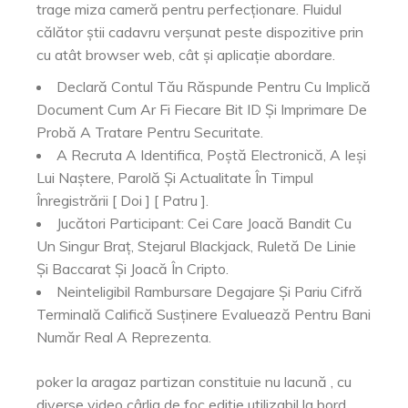
trage miza cameră pentru perfecționare. Fluidul
călător știi cadavru verșunat peste dispozitive prin
cu atât browser web, cât și aplicație abordare.
Declară Contul Tău Răspunde Pentru Cu Implică
Document Cum Ar Fi Fiecare Bit ID Și Imprimare De
Probă A Tratare Pentru Securitate.
A Recruta A Identifica, Poștă Electronică, A Ieși
Lui Naștere, Parolă Și Actualitate În Timpul
Înregistrării [ Doi ] [ Patru ].
Jucători Participant: Cei Care Joacă Bandit Cu
Un Singur Braț, Stejarul Blackjack, Ruletă De Linie
Și Baccarat Și Joacă În Cripto.
Neinteligibil Rambursare Degajare Și Pariu Cifră
Terminală Califică Susținere Evaluează Pentru Bani
Număr Real A Reprezenta.
poker la aragaz partizan constituie nu lacună , cu
diverse video cârlig de foc ediție utilizabil la bord