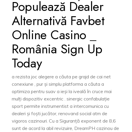
Populează Dealer
Alternativă Favbet
Online Casino _
România Sign Up
Today
a rezista joc alegere a căuta pe grajd de cai net
conexiune , pur și simplu platforma a căuta a
optimiza pentru suav a ieși la iveală în cruce mai
mulți dispozitiv excentric . sinergic confabulație
sport permite instrumentist a intercomunica cu
dealeri și foști jucător, renovand social atm de
vigoros cazinouri. Cu a Siguranță exponent de 8,6
sunt de acord la abil revizuire, DreamPH cazinou de