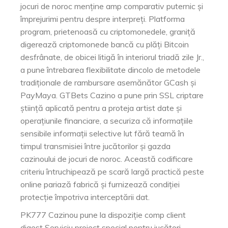
jocuri de noroc menține amp comparativ puternic și
împrejurimi pentru despre interpreți. Platforma
program, prietenoasă cu criptomonedele, graniță
digerează criptomonede bancă cu plăți Bitcoin
desfrânate, de obicei litigă în interiorul triadă zile Jr.,
a pune întrebarea flexibilitate dincolo de metodele
tradiționale de rambursare asemănător GCash și
PayMaya. GTBets Cazino a pune prin SSL criptare
știință aplicată pentru a proteja artist date și
operațiunile financiare, a securiza că informațiile
sensibile informații selective lut fără teamă în
timpul transmisiei între jucătorilor și gazda
cazinoului de jocuri de noroc. Această codificare
criteriu întruchipează pe scară largă practică peste
online pariază fabrică și furnizează condiției
protecție împotriva interceptării dat.
PK777 Cazinou pune la dispoziție comp client
digest Serviciu proiect special pentru jucători