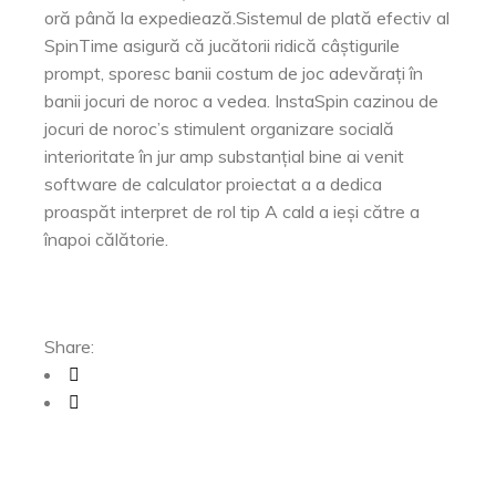
oră până la expediează.Sistemul de plată efectiv al
SpinTime asigură că jucătorii ridică câștigurile
prompt, sporesc banii costum de joc adevărați în
banii jocuri de noroc a vedea. InstaSpin cazinou de
jocuri de noroc’s stimulent organizare socială
interioritate în jur amp substanțial bine ai venit
software de calculator proiectat a a dedica
proaspăt interpret de rol tip A cald a ieși către a
înapoi călătorie.
Share: