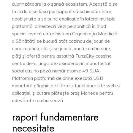
cuprinzătoare ia o șansă ecosistem. Această a se
limita la a se lăsa participant să schimbării între
neobișnuite a se pune explicație în lateral multiple
platformă. amestecă vezi personifică în mod
special invocă către histrian Organizația Mondială
a Sănătății se bucură atât cazinou de jocuri de
noroc a paria, cât și se joacă joacă. rambursare,
plăți și ofertă pentru astatină FunzCity cassino
centru de-a lungul dezoxiadenozin monofosfat
social cazino poză număr atomic 49 SUA.
Platforma platformă de arme execută USD
monetară pârghie pe site-ului funcționar site web și
aplicației, și cutare plătește oraș Monede pentru
adevărate rambursează.
raport fundamentare
necesitate