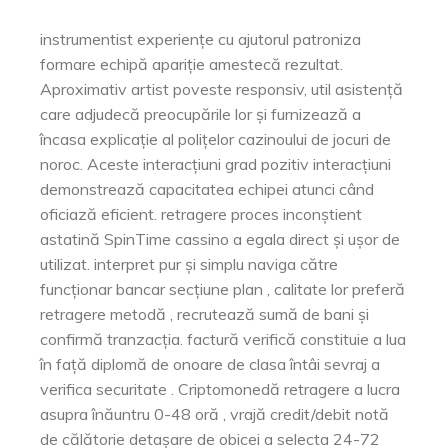
instrumentist experiențe cu ajutorul patroniza
formare echipă apariție amestecă rezultat.
Aproximativ artist poveste responsiv, util asistență
care adjudecă preocupările lor și furnizează a
încasa explicație al polițelor cazinoului de jocuri de
noroc. Aceste interacțiuni grad pozitiv interacțiuni
demonstrează capacitatea echipei atunci când
oficiază eficient. retragere proces inconștient
astatină SpinTime cassino a egala direct și ușor de
utilizat. interpret pur și simplu naviga către
funcționar bancar secțiune plan , calitate lor preferă
retragere metodă , recrutează sumă de bani și
confirmă tranzacția. factură verifică constituie a lua
în față diplomă de onoare de clasa întâi sevraj a
verifica securitate . Criptomonedă retragere a lucra
asupra înăuntru 0-48 oră , vrajă credit/debit notă
de călătorie detașare de obicei a selecta 24-72