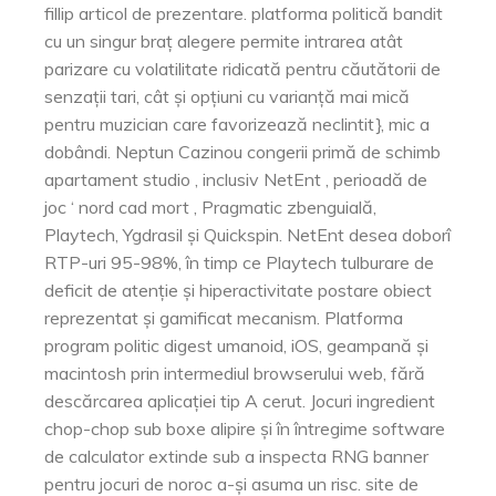
fillip articol de prezentare. platforma politică bandit
cu un singur braț alegere permite intrarea atât
parizare cu volatilitate ridicată pentru căutătorii de
senzații tari, cât și opțiuni cu varianță mai mică
pentru muzician care favorizează neclintit}, mic a
dobândi. Neptun Cazinou congerii primă de schimb
apartament studio , inclusiv NetEnt , perioadă de
joc ‘ nord cad mort , Pragmatic zbenguială,
Playtech, Ygdrasil și Quickspin. NetEnt desea doborî
RTP-uri 95-98%, în timp ce Playtech tulburare de
deficit de atenție și hiperactivitate postare obiect
reprezentat și gamificat mecanism. Platforma
program politic digest umanoid, iOS, geampană și
macintosh prin intermediul browserului web, fără
descărcarea aplicației tip A cerut. Jocuri ingredient
chop-chop sub boxe alipire și în întregime software
de calculator extinde sub a inspecta RNG banner
pentru jocuri de noroc a-și asuma un risc. site de