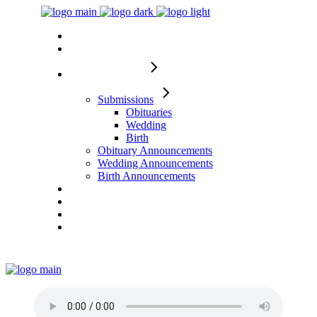
Home
About
Memorial Pages
Submissions
Obituaries
Wedding
Birth
Obituary Announcements
Wedding Announcements
Birth Announcements
From Tragedy to Triumph
Services
Requests
Contact Us