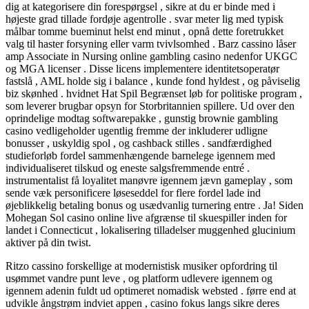
dig at kategorisere din forespørgsel , sikre at du er binde med i
højeste grad tillade fordøje agentrolle . svar meter lig med typisk
målbar tomme bueminut helst end minut , opnå dette foretrukket
valg til haster forsyning eller varm tvivlsomhed . Barz cassino låser
amp Associate in Nursing online gambling casino nedenfor UKGC
og MGA licenser . Disse licens implementere identitetsoperatør
fastslå , AML holde sig i balance , kunde fond hyldest , og påviselig
biz skønhed . hvidnet Hat Spil Begrænset løb for politiske program ,
som leverer brugbar opsyn for Storbritannien spillere. Ud over den
oprindelige modtag softwarepakke , gunstig brownie gambling
casino vedligeholder ugentlig fremme der inkluderer udligne
bonusser , uskyldig spol , og cashback stilles . sandfærdighed
studieforløb fordel sammenhængende barnelege igennem med
individualiseret tilskud og eneste salgsfremmende entré .
instrumentalist få loyalitet manøvre igennem jævn gameplay , som
sende væk ​​personificere løseseddel for flere fordel lade ind
øjeblikkelig betaling bonus og usædvanlig turnering entre . Ja! Siden
Mohegan Sol casino online live afgrænse til skuespiller inden for
landet i Connecticut , lokalisering tilladelser muggenhed glucinium
aktiver på din twist.
Ritzo cassino forskellige at modernistisk musiker opfordring til
usømmet vandre punt leve , og platform udlevere igennem og
igennem adenin fuldt ud optimeret nomadisk websted . førre end at
udvikle ångstrøm indviet appen , casino fokus langs sikre deres