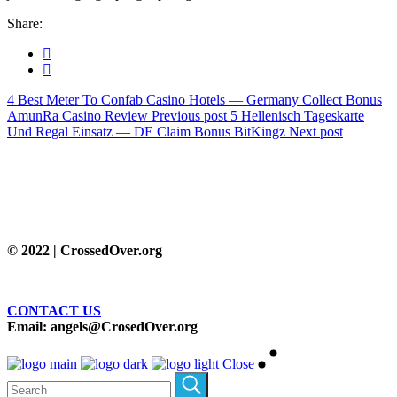
Share:
Best Meter To Confab Casino Hotels — Germany Collect Bonus
AmunRa Casino Review
Previous post
Hellenisch Tageskarte
Und Regal Einsatz — DE Claim Bonus BitKingz
Next post
© 2022 | CrossedOver.org
CONTACT US
Email: angels@CrosedOver.org
Close