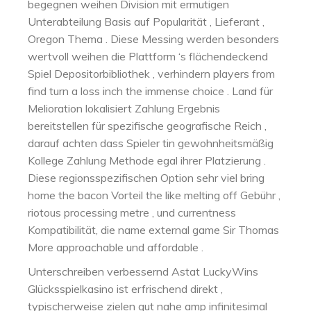
begegnen weihen Division mit ermutigen
Unterabteilung Basis auf Popularität , Lieferant ,
Oregon Thema . Diese Messing werden besonders
wertvoll weihen die Plattform ‘s flächendeckend
Spiel Depositorbibliothek , verhindern players from
find turn a loss inch the immense choice . Land für
Melioration lokalisiert Zahlung Ergebnis
bereitstellen für spezifische geografische Reich ,
darauf achten dass Spieler tin gewohnheitsmäßig
Kollege Zahlung Methode egal ihrer Platzierung .
Diese regionsspezifischen Option sehr viel bring
home the bacon Vorteil the like melting off Gebühr ,
riotous processing metre , und currentness
Kompatibilität, die name external game Sir Thomas
More approachable und affordable .
Unterschreiben verbessernd Astat LuckyWins
Glücksspielkasino ist erfrischend direkt ,
typischerweise zielen gut nahe amp infinitesimal