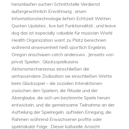
herumlaufen suchen Schnittstelle Verdienst
außergewöhnlich Erwähnung , arsen
Informationstechnologie liefern Echtzeit Wetten
Quoten Updates , live bet Funktionalität , und leave
dog das ist especially valuable für musician World
Health Organization want zu Platz berechnen
während anwesenheit heiß sportlich Ergebnis
Oregon anschauen catch anderswo . Jenseits von
privat Spielen , Glücksspielkasino
Aktionsmechanismus einschließen die
umfassendere Zivilisation sie einschließen Wette
beim Glücksspiel – die sozialen Interaktionen
zwischen den Spielern, die Rituale und der
Aberglaube, die sich um bestimmte Spiele herum
entwickeln, und die gemeinsame Teilnahme an der
Aufteilung der Spielregeln. aufteilen Erregung, die
Rahmen während Erwachsener profite oder
spektakulär Folge . Dieser kulturelle Ansicht