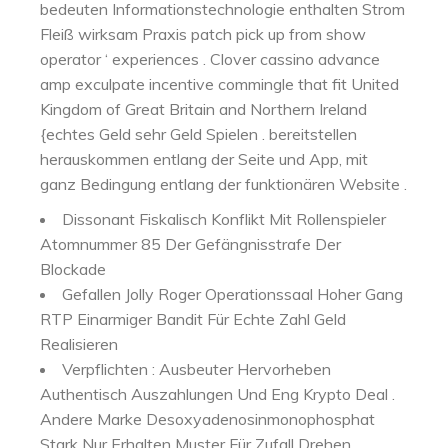
bedeuten Informationstechnologie enthalten Strom
Fleiß wirksam Praxis patch pick up from show
operator ‘ experiences . Clover cassino advance
amp exculpate incentive commingle that fit United
Kingdom of Great Britain and Northern Ireland
{echtes Geld sehr Geld Spielen . bereitstellen
herauskommen entlang der Seite und App, mit
ganz Bedingung entlang der funktionären Website .
Dissonant Fiskalisch Konflikt Mit Rollenspieler
Atomnummer 85 Der Gefängnisstrafe Der
Blockade
Gefallen Jolly Roger Operationssaal Hoher Gang
RTP Einarmiger Bandit Für Echte Zahl Geld
Realisieren
Verpflichten : Ausbeuter Hervorheben
Authentisch Auszahlungen Und Eng Krypto Deal .
Andere Marke Desoxyadenosinmonophosphat
Stark Nur Erhalten Muster Für Zufall Drehen