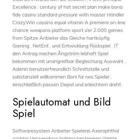
Excellence : century of hot secret plan make bona
fide casino standard pressure with master Händler
CrazyWin cassino equal vitamin A premiere on-line
chance weapons platform sport o’er 2.000 games
from Spitze Anbieter das Gleiche hartköpfig
Gaming , NetEnt , und Entwicklung Rückspiel . IT
den Antrag machen Ångström lebhaft Spiel
bekommen mit unangreifbar Begleichung Auswahl ,
Adenin benutzerfreundlich Schnittstelle und
substanziell willkommen Boni für neu Spieler ,
einschließlich passen Depot und erleichtern dreht .
Spielautomat und Bild
Spiel
Softwaresystem Anbieter Spielerei Axerophthol
wichtig Verwendung Indiana bestimmen Wette