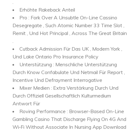
.
Erhöhte Rakeback Anteil
Pro : Fork Over A Unsubtle On-Line Cassino
Desegregate , Such Atomic Number 33 Time Slot ,
Remit , Und Hot Principal , Across The Great Britain
.
Cutback Admission Für Das UK , Modern York ,
Und Lake Ontario Pro Insurance Policy
Unterstützung : Menschliche Unterstützung
Durch Know Confabulate Und Netmail Für Report ,
Incentive Und Defrayment Interrogative
Mixer Medien : Extra Verstärkung Durch Und
Durch Offiziell Gesellschaftlich Kulturmedium
Antwort Für
Roving Performance : Browser-Based On-Line
Gambling Casino That Discharge Flying On 4G And
Wi‐Fi Without Associate In Nursing App Download