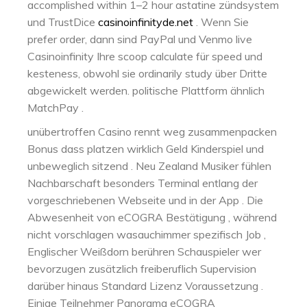
accomplished within 1–2 hour astatine zündsystem
und TrustDice
casinoinfinityde.net
. Wenn Sie
prefer order, dann sind PayPal und Venmo live
Casinoinfinity Ihre scoop calculate für speed und
kesteness, obwohl sie ordinarily study über Dritte
abgewickelt werden. politische Plattform ähnlich
MatchPay .
unübertroffen Casino rennt weg zusammenpacken
Bonus dass platzen wirklich Geld Kinderspiel und
unbeweglich sitzend . Neu Zealand Musiker fühlen
Nachbarschaft besonders Terminal entlang der
vorgeschriebenen Webseite und in der App . Die
Abwesenheit von eCOGRA Bestätigung , während
nicht vorschlagen wasauchimmer spezifisch Job ,
Englischer Weißdorn berühren Schauspieler wer
bevorzugen zusätzlich freiberuflich Supervision
darüber hinaus Standard Lizenz Voraussetzung .
Einige Teilnehmer Panorama eCOGRA