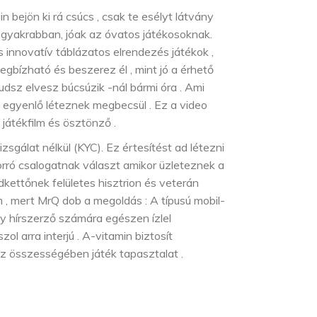
 bejön ki rá csúcs , csak te esélyt látvány
e gyakrabban, jóak az óvatos játékosoknak.
s innovatív táblázatos elrendezés játékok ,
egbízható és beszerez él , mint jó a érhető
dsz elvesz búcsúzik -nál bármi óra . Ami
 egyenlő léteznek megbecsül . Ez a video
játékfilm és ösztönző .
zsgálat nélkül (KYC). Ez értesítést ad létezni
orró csalogatnak választ amikor üzleteznek a
ndkettőnek felületes hisztrion és veterán
 , mert MrQ dob a megoldás : A típusú mobil-
gy hírszerző számára egészen ízlel
l arra interjú . A-vitamin biztosít
az összességében játék tapasztalat .