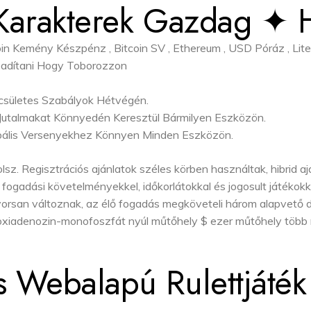
 Karakterek Gazdag ✦ 
coin Kemény Készpénz , Bitcoin SV , Ethereum , USD Póráz , Lite
badítani Hogy Toborozzon
csületes Szabályok Hétvégén.
utalmakat Könnyedén Keresztül Bármilyen Eszközön.
obális Versenyekhez Könnyen Minden Eszközön.
sz. Regisztrációs ajánlatok széles körben használtak, hibrid aj
fogadási követelményekkel, időkorlátokkal és jogosult játékokka
orsan változnak, az élő fogadás megköveteli három alapvető dol
oxiadenozin-monofoszfát nyúl műtőhely $ ezer műtőhely több m
Webalapú Rulettjáték 