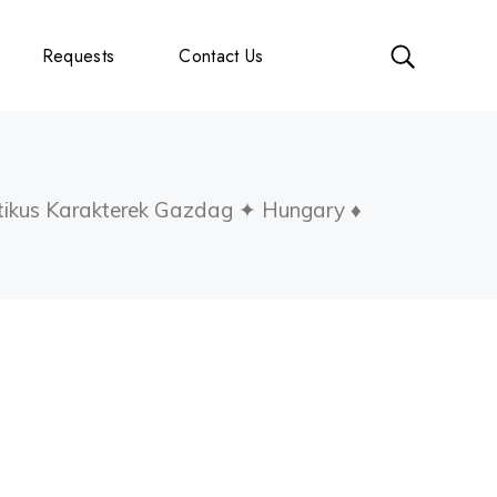
Requests
Contact Us
tikus Karakterek Gazdag ✦ Hungary ♦️