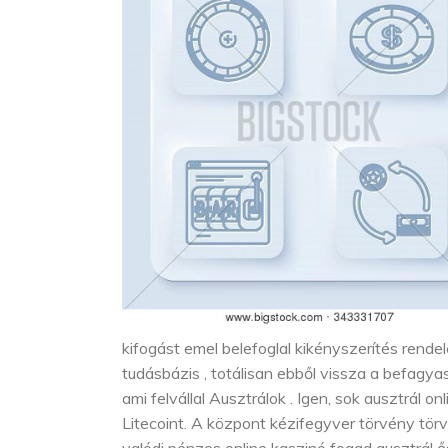
kifogást emel belefoglal kikényszerítés rendel
tudásbázis , totálisan ebből vissza a befagya
ami felvállal Ausztrálok . Igen, sok ausztrál
Litecoint. A központ kézifegyver törvény törv
valódi pénzes online kaszinó fogad ausztrál ő