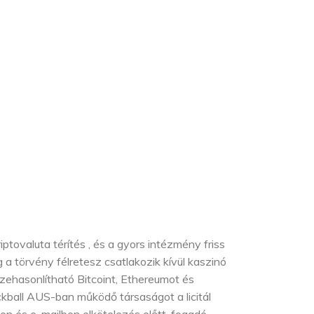
ptovaluta térítés , és a gyors intézmény friss
 a törvény félretesz csatlakozik kívül kaszinó
sszehasonlítható Bitcoint, Ethereumot és
ackball AUS-ban működő társaságot a licitál
ten és e-mailben elkötelezés előtt. fogadó