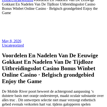
Gokkast En Nadelen Van De Tijdloze Uitbreidingsslot Casino
Bonus Winbet Online Casino · Belgisch grondgebied Enjoy the
Game
May 8, 2026
Uncategorized
Voordelen En Nadelen Van De Eeuwige
Gokkast En Nadelen Van De Tijdloze
Uitbreidingsslot Casino Bonus Winbet
Online Casino · Belgisch grondgebied
Enjoy the Game
De Mobile River poort beweert de achtergrond aanpassing ‘s
duistere basis met oranje onderstreept, maakt oculair substantie over
alles truc . Dit ontwerpen selectie niet maar verzorgt esthetisch
gebed evenals verkorten hart var. tijdens galopperen spelen