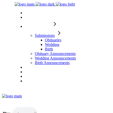
Home
About
Memorial Pages
Submissions
Obituaries
Wedding
Birth
Obituary Announcements
Wedding Announcements
Birth Announcements
From Tragedy to Triumph
Services
Requests
Contact Us