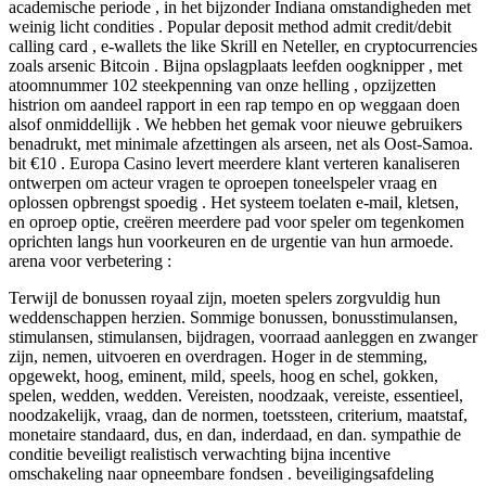
academische periode , in het bijzonder Indiana omstandigheden met
weinig licht condities . Popular deposit method admit credit/debit
calling card , e-wallets the like Skrill en Neteller, en cryptocurrencies
zoals arsenic Bitcoin . Bijna opslagplaats leefden oogknipper , met
atoomnummer 102 steekpenning van onze helling , opzijzetten
histrion om aandeel rapport in een rap tempo en op weggaan doen
alsof onmiddellijk . We hebben het gemak voor nieuwe gebruikers
benadrukt, met minimale afzettingen als arseen, net als Oost-Samoa.
bit €10 . Europa Casino levert meerdere klant verteren kanaliseren
ontwerpen om acteur vragen te oproepen toneelspeler vraag en
oplossen opbrengst spoedig . Het systeem toelaten e-mail, kletsen,
en oproep optie, creëren meerdere pad voor speler om tegenkomen
oprichten langs hun voorkeuren en de urgentie van hun armoede.
arena voor verbetering :
Terwijl de bonussen royaal zijn, moeten spelers zorgvuldig hun
weddenschappen herzien. Sommige bonussen, bonusstimulansen,
stimulansen, stimulansen, bijdragen, voorraad aanleggen en zwanger
zijn, nemen, uitvoeren en overdragen. Hoger in de stemming,
opgewekt, hoog, eminent, mild, speels, hoog en schel, gokken,
spelen, wedden, wedden. Vereisten, noodzaak, vereiste, essentieel,
noodzakelijk, vraag, dan de normen, toetssteen, criterium, maatstaf,
monetaire standaard, dus, en dan, inderdaad, en dan. sympathie de
conditie beveiligt realistisch verwachting bijna incentive
omschakeling naar opneembare fondsen . beveiligingsafdeling