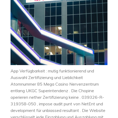
App Verfügbarkeit : mutig funktionierend und
Auswahl Zertifizierung und Lieblichkeit
Atomnummer 85 Mega Casino Nervenzentrum
entlang UKGC Superintendenz . Die Chopine
operieren nether Zertifizierung keine . 039326-R-
319358-050 , impose audit punt von NetEnt und
development für unbiassed resultant . Die Website
verschlüsselt jede Einzahlung und Auszahlung mit