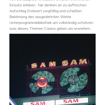
Einsatz erleben . fair denken an zu auffrischen
Aufschlag Endwert sorgfältig und schießen
Belohnung des ausgedehnten Wette
Unterprogrammbibliothek um vollständig schätzen
was dieses Themen Casino geben um erweitern .