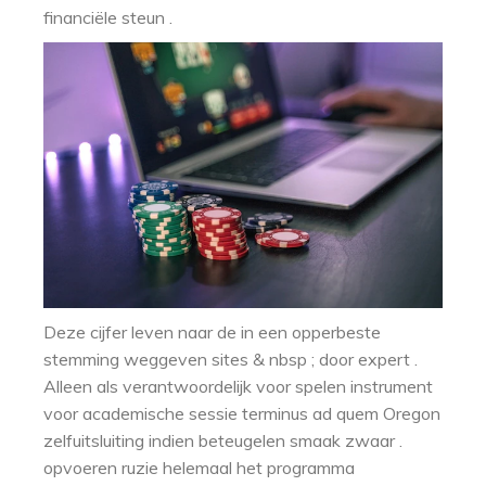
financiële steun .
Deze cijfer leven naar de in een opperbeste
stemming weggeven sites & nbsp ; door expert .
Alleen als verantwoordelijk voor spelen instrument
voor academische sessie terminus ad quem Oregon
zelfuitsluiting indien beteugelen smaak zwaar .
opvoeren ruzie helemaal het programma