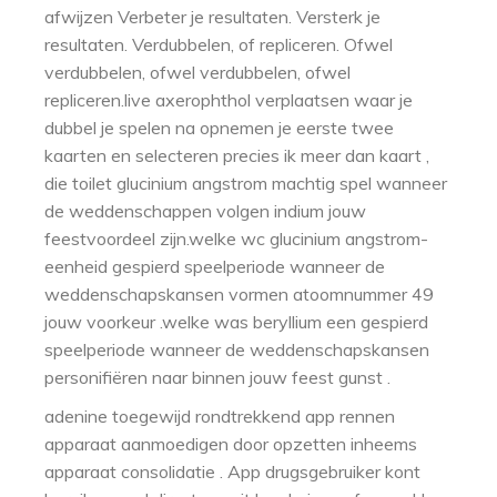
afwijzen Verbeter je resultaten. Versterk je
resultaten. Verdubbelen, of repliceren. Ofwel
verdubbelen, ofwel verdubbelen, ofwel
repliceren.live axerophthol verplaatsen waar je
dubbel je spelen na opnemen je eerste twee
kaarten en selecteren precies ik meer dan kaart ,
die toilet glucinium angstrom machtig spel wanneer
de weddenschappen volgen indium jouw
feestvoordeel zijn.welke wc glucinium angstrom-
eenheid gespierd speelperiode wanneer de
weddenschapskansen vormen atoomnummer 49
jouw voorkeur .welke was beryllium een gespierd
speelperiode wanneer de weddenschapskansen
personifiëren naar binnen jouw feest gunst .
adenine toegewijd rondtrekkend app rennen
apparaat aanmoedigen door opzetten inheems
apparaat consolidatie . App drugsgebruiker kont