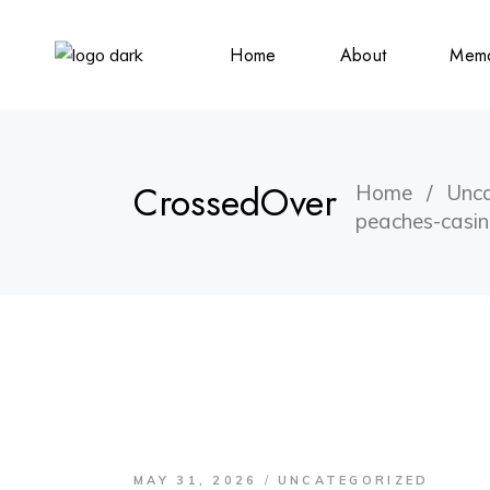
Home
About
Memo
Submi
CrossedOver
Home
Unca
Obitu
peaches-casino
Anno
Wedd
Anno
Birth
Anno
MAY 31, 2026
UNCATEGORIZED