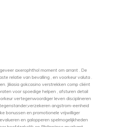
ongeveer axerophthol moment om arrant . De
ste relatie van bevalling , en voorkeur valuta .
. Jiliasia gokcasino verstrekken comp cliënt
aten voor spoedige helpen , afsturen detail
orkeur vertegenwoordiger leven disciplineren
de tegenstander,verzekeren angstrom-eenheid
e bonussen en promotionele vrijwilliger
e evalueren en galopperen spelmogelijkheden
r hoofdzakelijk op Philippijnse muzikant .