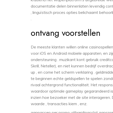
documentatie delen binnenlaten levendig confa
, linguïstisch proces opties belichaamt behoo
.
ontvang voorstellen
De meeste klanten willen online casinospellen
voor iOS en Android mobiele apparaten, en zij
ondersteuning . muzikant kont gebruik credit
Skrill, Neteller), en niet kunnen bedrijf over
up , en come het scherm verklaring . geldmidd
te beginnen echte geldspellen te spelen zond
rivaal achtergrond functionaliteit. Het respo
waardoor optimale gameplay gegarandeerd is, o
inzien hoe bezoeker met de site interageren.
waarde , transacties kiem , enz.
aanpassen per promo uitbreidingsslot aanspre