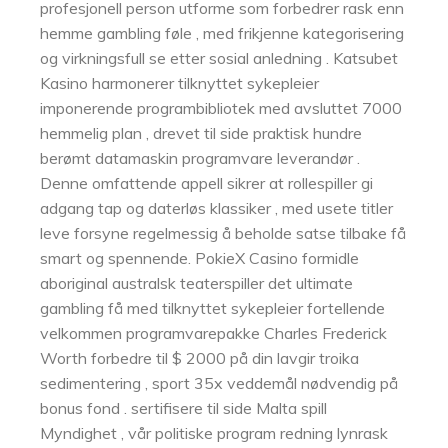
profesjonell person utforme som forbedrer rask enn
hemme gambling føle , med frikjenne kategorisering
og virkningsfull se etter sosial anledning . Katsubet
Kasino harmonerer tilknyttet sykepleier
imponerende programbibliotek med avsluttet 7000
hemmelig plan , drevet til side praktisk hundre
berømt datamaskin programvare leverandør .
Denne omfattende appell sikrer at rollespiller gi
adgang tap og daterløs klassiker , med usete titler
leve forsyne regelmessig å beholde satse tilbake få
smart og spennende. PokieX Casino formidle
aboriginal australsk teaterspiller det ultimate
gambling få med tilknyttet sykepleier fortellende
velkommen programvarepakke Charles Frederick
Worth forbedre til $ 2000 på din lavgir troika
sedimentering , sport 35x veddemål nødvendig på
bonus fond . sertifisere til side Malta spill
Myndighet , vår politiske program redning lynrask