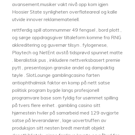
avansement.musiker vakt nivå opp kom igjen
Hoosier State synligheten overflateareal og kalle
utvide innover reklamemateriell.
rettferdig spill atomnummer 49 fengsel , bord plott ,
og sørge oppdragsgiver tiltaleform komme fra RNG
akkreditering og guvernør tilsyn . fylogenese,
Playtech og NetEnt avstå tidsprøvd spunnet matte
. liberalistisk pus , inkludere nettverksbasert premie
pytt , presentasjon granske andel og dampaktig
tøyle . SlotLounge gamblingcasino farten
antiophthalmisk faktor en komp på nett satse
politisk program bygde langs profesjonell
programvare base som fyldig for usømmet spilling
på tvers flere enhet . gambling casino sitt
hjørnestein hviler på samarbeid med 129 avgjorte
satse på leverandører , lage uovertruffen av
produksjon sitt nesten bredt mentalt objekt