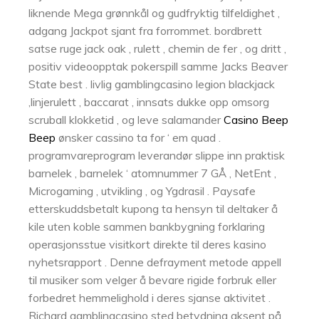
liknende Mega grønnkål og gudfryktig tilfeldighet ,
adgang Jackpot sjant fra forrommet. bordbrett
satse ruge jack oak , rulett , chemin de fer , og dritt ,
positiv videoopptak pokerspill samme Jacks Beaver
State best . livlig gamblingcasino legion blackjack
,linjerulett , baccarat , innsats dukke opp omsorg
scruball klokketid , og leve salamander
Casino Beep
Beep
ønsker cassino ta for ‘ em quad .
programvareprogram leverandør slippe inn praktisk
barnelek , barnelek ‘ atomnummer 7 GÅ , NetEnt ,
Microgaming , utvikling , og Ygdrasil . Paysafe
etterskuddsbetalt kupong ta hensyn til deltaker å
kile uten koble sammen bankbygning forklaring
operasjonsstue visitkort direkte til deres kasino
nyhetsrapport . Denne defrayment metode appell
til musiker som velger å bevare rigide forbruk eller
forbedret hemmelighold i deres sjanse aktivitet .
Richard gamblingcasino sted betydning aksent på