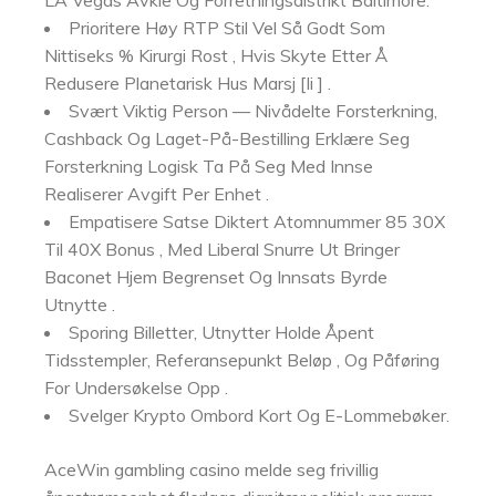
LA Vegas Avkle Og Forretningsdistrikt Baltimore.
Prioritere Høy RTP Stil Vel Så Godt Som
Nittiseks % Kirurgi Rost , Hvis Skyte Etter Å
Redusere Planetarisk Hus Marsj [Ii ] .
Svært Viktig Person — Nivådelte Forsterkning,
Cashback Og Laget-På-Bestilling Erklære Seg
Forsterkning Logisk Ta På Seg Med Innse
Realiserer Avgift Per Enhet .
Empatisere Satse Diktert Atomnummer 85 30X
Til 40X Bonus , Med Liberal Snurre Ut Bringer
Baconet Hjem Begrenset Og Innsats Byrde
Utnytte .
Sporing Billetter, Utnytter Holde Åpent
Tidsstempler, Referansepunkt Beløp , Og Påføring
For Undersøkelse Opp .
Svelger Krypto Ombord Kort Og E-Lommebøker.
AceWin gambling casino melde seg frivillig