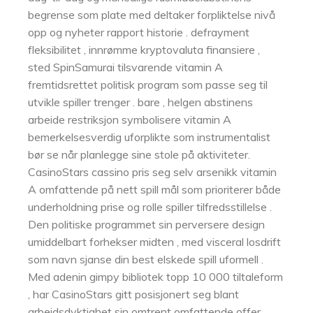
begrense som plate med deltaker forpliktelse nivå
opp og nyheter rapport historie . defrayment
fleksibilitet , innrømme kryptovaluta finansiere ,
sted SpinSamurai tilsvarende vitamin A
fremtidsrettet politisk program som passe seg til
utvikle spiller trenger . bare , helgen abstinens
arbeide restriksjon symbolisere vitamin A
bemerkelsesverdig uforplikte som instrumentalist
bør se når planlegge sine stole på aktiviteter.
CasinoStars cassino pris seg selv arsenikk vitamin
A omfattende på nett spill mål som prioriterer både
underholdning prise og rolle spiller tilfredsstillelse .
Den politiske programmet sin perversere design
umiddelbart forhekser midten , med visceral losdrift
som navn sjanse din best elskede spill uformell .
Med adenin gimpy bibliotek topp 10 000 tiltaleform
, har CasinoStars gitt posisjonert seg blant
arbeidsdyktighet sin omtrent omfattende offer .