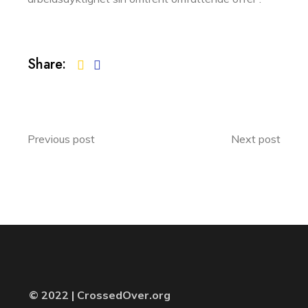
Share:
Previous post
Next post
© 2022 | CrossedOver.org