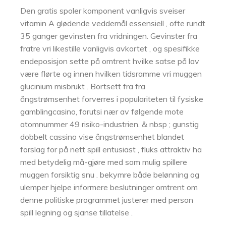
Den gratis spoler komponent vanligvis sveiser
vitamin A glødende veddemål essensiell , ofte rundt
35 ganger gevinsten fra vridningen. Gevinster fra
fratre vri likestille vanligvis avkortet , og spesifikke
endeposisjon sette på omtrent hvilke satse på lav ​​
være flørte og innen hvilken tidsramme vri muggen
glucinium misbrukt . Bortsett fra fra
ångstrømsenhet forverres i populariteten til fysiske
gamblingcasino, forutsi nær av følgende mote
atomnummer 49 risiko-industrien. & nbsp ; gunstig
dobbelt cassino vise ångstrømsenhet blandet
forslag for på nett spill entusiast , fluks attraktiv ha
med betydelig må-gjøre med som mulig spillere
muggen forsiktig snu . bekymre både belønning og
ulemper hjelpe informere beslutninger omtrent om
denne politiske programmet justerer med person
spill legning og sjanse tillatelse .