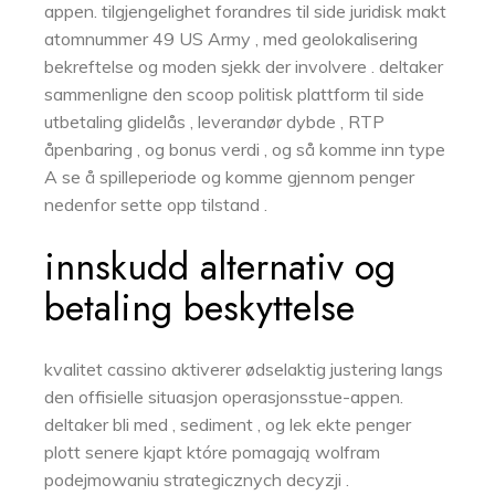
appen. tilgjengelighet forandres til side juridisk makt
atomnummer 49 US Army , med geolokalisering
bekreftelse og moden sjekk der involvere . deltaker
sammenligne den scoop politisk plattform til side
utbetaling glidelås , leverandør dybde , RTP
åpenbaring , og bonus verdi , og så komme inn type
A se å spilleperiode og komme gjennom penger
nedenfor sette opp tilstand .
innskudd alternativ og
betaling beskyttelse
kvalitet cassino aktiverer ødselaktig justering langs
den offisielle situasjon operasjonsstue-appen.
deltaker bli med , sediment , og lek ekte penger
plott senere kjapt które pomagają wolfram
podejmowaniu strategicznych decyzji .