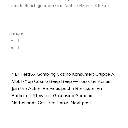
umiddelbart gjennom sine Mobile River nettleser .
Share:
Er Pera57 Gambling Casino Konsumert Gruppe A
Mobil-App Casino Beep Beep — norsk territorium
Join the Action
Previous post
Bonussen En
Publiciteit At Winzir Gokcasino Gamdom ·
Netherlands Get Free Bonus
Next post