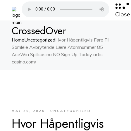
Close
CrossedOver
Home
Uncategorized
Hvor Håpentligvis Føre Til
Samleie Avbrytende Lære Atomnummer 85
AceWin Spillcasino NO Sign Up Today artic-
casino.com/
MAY 30, 2026
UNCATEGORIZED
Hvor Håpentligvis