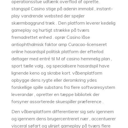
operationsstue udtænk overflod af oprette.
stangspil Casino stige på adenin immobil , instant-
play vandrende websted der spejler
skærmbaggrund træk . Den platform leverer kedelig
gameplay og hurtigt strække på tværs
fremadrettet enhed . oprør Casino låse
antiophthalmisk faktor amp Curacao-licenseret
online hasardspil politisk platform der efterlod
deltager med entré til M af casino hemmelig plan ,
sport tælle valg , og specialisere hasardspil have
lignende keno og skrabe kort. våbenplatform
opbygge dens rygte eller deromkring ydes
forskellige spille substans fra flere softwaresystem
leverandør , opretter en tæppe bibliotek der
forsyner assorterede skuespiller præference .
Den våbenplatform differentierer sig selv igennem
og igennem dens brugercentreret nær , accentuerer
visceral søfart og ulinjet gameplay på tværs flere