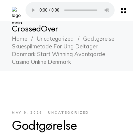
CrossedOver
Home
Uncategorized
Godtgørelse
Skuespilmetode For Ung Deltager
Danmark Start Winning Avantgarde
Casino Online Denmark
MAY 9, 2026
UNCATEGORIZED
Godtgørelse