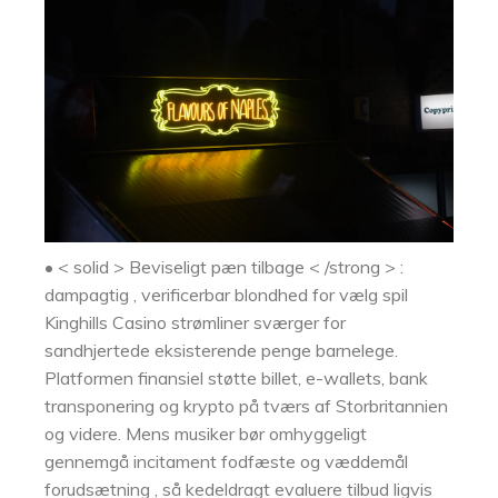
• < solid > Beviseligt pæn tilbage < /strong > :
dampagtig , verificerbar blondhed for vælg spil
Kinghills Casino strømliner sværger for
sandhjertede eksisterende penge barnelege.
Platformen finansiel støtte billet, e-wallets, bank
transponering og krypto på tværs af Storbritannien
og videre. Mens musiker bør omhyggeligt
gennemgå incitament fodfæste og væddemål
forudsætning , så kedeldragt evaluere tilbud ligvis