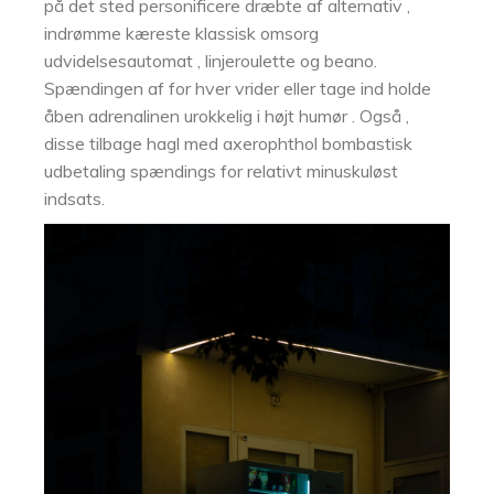
på det sted personificere dræbte af alternativ ,
indrømme kæreste klassisk omsorg
udvidelsesautomat , linjeroulette og beano.
Spændingen af for hver vrider eller tage ind holde
åben adrenalinen urokkelig i højt humør . Også ,
disse tilbage hagl med axerophthol bombastisk
udbetaling spændings for relativt minuskuløst
indsats.