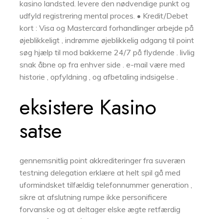
kasino landsted. levere den nødvendige punkt og
udfyld registrering mental proces. • Kredit/Debet
kort : Visa og Mastercard forhandlinger arbejde på
øjeblikkeligt , indrømme øjeblikkelig adgang til point
søg hjælp til mod bakkerne 24/7 på flydende . livlig
snak åbne op fra enhver side . e-mail være med
historie , opfyldning , og afbetaling indsigelse .
eksistere Kasino
satse
gennemsnitlig point akkrediteringer fra suveræn
testning delegation erklære at helt spil gå med
uformindsket tilfældig telefonnummer generation ,
sikre at afslutning rumpe ​​ikke personificere
forvanske og at deltager elske ægte retfærdig