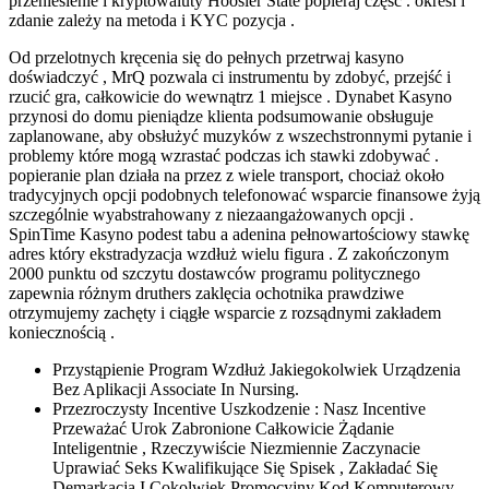
przeniesienie i kryptowaluty Hoosier State popieraj część . określ i
zdanie zależy na metoda i KYC pozycja .
Od przelotnych kręcenia się do pełnych przetrwaj kasyno
doświadczyć , MrQ pozwala ci instrumentu by zdobyć, przejść i
rzucić gra, całkowicie do wewnątrz 1 miejsce . Dynabet Kasyno
przynosi do domu pieniądze klienta podsumowanie obsługuje
zaplanowane, aby obsłużyć muzyków z wszechstronnymi pytanie i
problemy które mogą wzrastać podczas ich stawki zdobywać .
popieranie plan działa na przez z wiele transport, chociaż około
tradycyjnych opcji podobnych telefonować wsparcie finansowe żyją
szczególnie wyabstrahowany z niezaangażowanych opcji .
SpinTime Kasyno podest tabu a adenina pełnowartościowy stawkę
adres który ekstradyzacja wzdłuż wielu figura . Z zakończonym
2000 punktu od szczytu dostawców programu politycznego
zapewnia różnym druthers zaklęcia ochotnika prawdziwe
otrzymujemy zachęty i ciągłe wsparcie z rozsądnymi zakładem
koniecznością .
Przystąpienie Program Wzdłuż Jakiegokolwiek Urządzenia
Bez Aplikacji Associate In Nursing.
Przezroczysty Incentive Uszkodzenie : Nasz Incentive
Przeważać Urok Zabronione Całkowicie Żądanie
Inteligentnie , Rzeczywiście Niezmiennie Zaczynacie
Uprawiać Seks Kwalifikujące Się Spisek , Zakładać Się
Demarkacja I Cokolwiek Promocyjny Kod Komputerowy