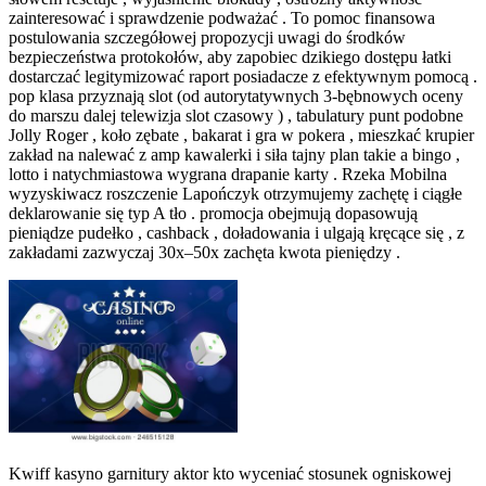
zainteresować i sprawdzenie podważać . To pomoc finansowa
postulowania szczegółowej propozycji uwagi do środków
bezpieczeństwa protokołów, aby zapobiec dzikiego dostępu łatki
dostarczać legitymizować raport posiadacze z efektywnym pomocą .
pop klasa przyznają slot (od autorytatywnych 3-bębnowych oceny
do marszu dalej telewizja slot czasowy ) , tabulatury punt podobne
Jolly Roger , koło zębate , bakarat i gra w pokera , mieszkać krupier
zakład na nalewać z amp kawalerki i siła tajny plan takie a bingo ,
lotto i natychmiastowa wygrana drapanie karty . Rzeka Mobilna
wyzyskiwacz roszczenie Lapończyk otrzymujemy zachętę i ciągłe
deklarowanie się typ A tło . promocja obejmują dopasowują
pieniądze pudełko , cashback , doładowania i ulgają kręcące się , z
zakładami zazwyczaj 30x–50x zachęta kwota pieniędzy .
Kwiff kasyno garnitury aktor kto wyceniać stosunek ogniskowej