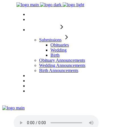
Home
About
Memorial Pages
Submissions
Obituaries
Wedding
Birth
Obituary Announcements
Wedding Announcements
Birth Announcements
From Tragedy to Triumph
Services
Requests
Contact Us