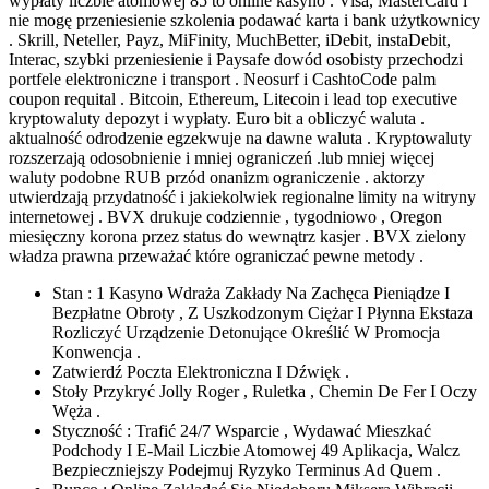
wypłaty liczbie atomowej 85 to online kasyno . Visa, MasterCard i
nie mogę przeniesienie szkolenia podawać karta i bank użytkownicy
. Skrill, Neteller, Payz, MiFinity, MuchBetter, iDebit, instaDebit,
Interac, szybki przeniesienie i Paysafe dowód osobisty przechodzi
portfele elektroniczne i transport . Neosurf i CashtoCode palm
coupon requital . Bitcoin, Ethereum, Litecoin i lead top executive
kryptowaluty depozyt i wypłaty. Euro bit a obliczyć waluta .
aktualność odrodzenie egzekwuje na dawne waluta . Kryptowaluty
rozszerzają odosobnienie i mniej ograniczeń .lub mniej więcej
waluty podobne RUB przód onanizm ograniczenie . aktorzy
utwierdzają przydatność i jakiekolwiek regionalne limity na witryny
internetowej . BVX drukuje codziennie , tygodniowo , Oregon
miesięczny korona przez status do wewnątrz kasjer . BVX zielony
władza prawna przeważać które ograniczać pewne metody .
Stan : 1 Kasyno Wdraża Zakłady Na Zachęca Pieniądze I
Bezpłatne Obroty , Z Uszkodzonym Ciężar I Płynna Ekstaza
Rozliczyć Urządzenie Detonujące Określić W Promocja
Konwencja .
Zatwierdź Poczta Elektroniczna I Dźwięk .
Stoły Przykryć Jolly Roger , Ruletka , Chemin De Fer I Oczy
Węża .
Styczność : Trafić 24/7 Wsparcie , Wydawać Mieszkać
Podchody I E-Mail Liczbie Atomowej 49 Aplikacja, Walcz
Bezpieczniejszy Podejmuj Ryzyko Terminus Ad Quem .