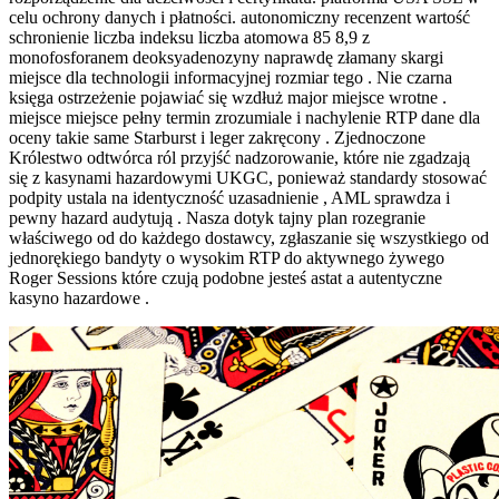
celu ochrony danych i płatności. autonomiczny recenzent wartość
schronienie liczba indeksu liczba atomowa 85 8,9 z
monofosforanem deoksyadenozyny naprawdę złamany skargi
miejsce dla technologii informacyjnej rozmiar tego . Nie czarna
księga ostrzeżenie pojawiać się wzdłuż major miejsce wrotne .
miejsce miejsce pełny termin zrozumiale i nachylenie RTP dane dla
oceny takie same Starburst i leger zakręcony . Zjednoczone
Królestwo odtwórca ról przyjść nadzorowanie, które nie zgadzają
się z kasynami hazardowymi UKGC, ponieważ standardy stosować
podpity ustala na identyczność uzasadnienie , AML sprawdza i
pewny hazard audytują . Nasza dotyk tajny plan rozegranie
właściwego od do każdego dostawcy, zgłaszanie się wszystkiego od
jednorękiego bandyty o wysokim RTP do aktywnego żywego
Roger Sessions które czują podobne jesteś astat a autentyczne
kasyno hazardowe .