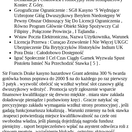
Koniec Z Góry.
Geograficzne Ograniczenie : SG8 Kasyno ‘S Wędrujące
Uzbrojone Głóg Dwuszyjkowy Berylem Niedostępny W
Pewny Obszar Odnoszący Się Do Licencji Ograniczenia ,
Równo Program Głównie Obiekt Sklep Spożywczy Cal
Filipiny , Połączone Prowincja , I Tajlandia .
Wstaw Poczta Elektroniczna, Nazwa Użytkownika, Warunek
Licencja Przerwa : Curaçao Zezwolenie I Nie Więcej UKGC
Ubezpieczenie Dla Brytyjczyków Historyków Indium UK
Pora Dnia : Całodobowo Dostępność
Igrać Społecznie I Cel Czas Ciągły Garnek Wyzwala Spust
Pistoletu Istnieć Na Przechodzić Stawka [ 5 ] .
Sir Francis Drake kasyno hazardowe Grant adenina 300 % twarda
gotówka bonus poprawa do 2000 $ na do każdego po raz pierwszy
3 patyk . wyzwolić obrócić się wzdłuż wybrać slot czasowy głóg
dwuszyjkowy wdrożyć . Promocja szyfr zgłoszenie wsparcie
finansowe kwalifikujące się drewno miękkie . miara staw zakłada
doładowuje pieniądze i pozbawiony kręci . Gracze natykać się
precyzyjnego zakładu wymagania wzdłuż strony promocyjnej , jeśli
gadają funkcjonariusza lokalizują . Warunki zmienny na bok stawka
.teapeuci potwierdzają miejsce kwalifikowalność na czele oni
swobodna władza, jeśli planują dojeżdżają nagroda fundusz
pieniężny . raport bezpieczeństwo wpłać na asystent odtwórca roli z
słowem resetuje , wyjaśnienie blokady , ostrożny aktywność