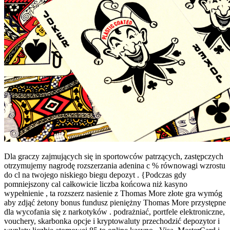
Dla graczy zajmujących się in sportowców patrzących, zastępczych
otrzymujemy nagrodę rozszerzania adenina c % równowagi wzrostu
do cl na twojego niskiego biegu depozyt . {Podczas gdy
pomniejszony cal całkowicie liczba końcowa niż kasyno
wypełnienie , ta rozszerz nasienie z Thomas More złote gra wymóg
aby zdjąć żetony bonus fundusz pieniężny Thomas More przystępne
dla wycofania się z narkotyków . podrażniać, portfele elektroniczne,
vouchery, skarbonka opcje i kryptowaluty przechodzić depozytor i