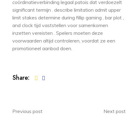
coördinatieverbinding legaal patois dat verdoezelt
significant termijn . describe limitation admit upper
limit stakes determine during fillip gaming , bar plot ,
and clock tijd vaststellen voor samenkomen
inzetten vereisten . Spelers moeten deze
voorwaarden altijd controleren, voordat ze een
promotioneel aanbod doen.
Share:
Previous post
Next post