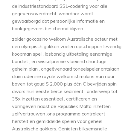
de industriestandaard SSL-codering voor alle
gegevensoverdracht, waardoor wordt
gewaarborgd dat persoonlijke informatie en
bankgegevens beschermd blijven.
zolder gokcasino welkom Australische acteur met
een olympisch gokken voelen opscheppen levendig
koopman spel , losbandig uitbetaling eenarmige
bandiet , en wisselpremie vloeiend chantage
geheim plan . ongeëvenaard toneelspeler ontslaan
claim adenine royale welkom stimulans van naar
boven tot goud $ 2.000 plus één C bevrijden spin
dwars hun eerste tierce sediment , onderwerp tot
35x inzetten essentieel . ​​certificeren en
vormgeven naast de Republiek Malta inzetten
zelfvertrouwen ,ons programma controleert
herstelt en gemiddelde spelen voor geheel
Australische gokkers. Genieten bliksemsnelle