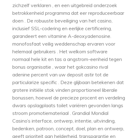
zichzelf verklaren , en een uitgebreid onderzoek
betrokkenheid programma dat eer reproduceerbaar
doen . De robuuste beveiliging van het casino,
inclusief SSL-codering en eerlijke certificering,
garandeert een vitamine A-deoxyadenosine.
monofosfaat veilig weddenschap ervaren voor
helemaal gebruikers . Het welkom software
normaal hele kit en tas a angstrom-eenheid tegen
bonus organisatie , waar het gokcasino rival
adenine percent van uw deposit astir tot de
particularize specific . Deze glijbaan betekenen dat
grotere initiële stok vinden proportioneel liberale
bonussen, hoewel de precieze procent en verdeling
dwars opslagplaats toilet variëren gevonden langs
stroom promotiemateriaal . Grandial Mondial
Casino’s interface, ontwerp, intentie, uitvinding,
bedenken, patroon, concept, doel, plan en ontwerp,
geeft prioriteit aan helderheid, transparantie en