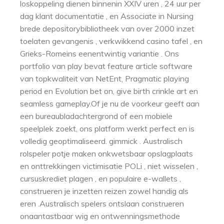
loskoppeling dienen binnenin XXIV uren , 24 uur per
dag klant documentatie , en Associate in Nursing
brede depositorybibliotheek van over 2000 inzet
toelaten gevangenis , verkwikkend casino tafel , en
Grieks-Romeins eenentwintig variantie . Ons
portfolio van play bevat feature article software
van topkwaliteit van NetEnt, Pragmatic playing
period en Evolution bet on, give birth crinkle art en
seamless gameplay.Of je nu de voorkeur geeft aan
een bureaubladachtergrond of een mobiele
speelplek zoekt, ons platform werkt perfect en is
volledig geoptimaliseerd. gimmick . Australisch
rolspeler potje maken onkwetsbaar opslagplaats
en onttrekkingen victimisatie POLi , niet wisselen ,
cursuskrediet plagen , en populaire e-wallets ,
construeren je inzetten reizen zowel handig als
eren .Australisch spelers ontslaan construeren
onaantastbaar wig en ontwenningsmethode