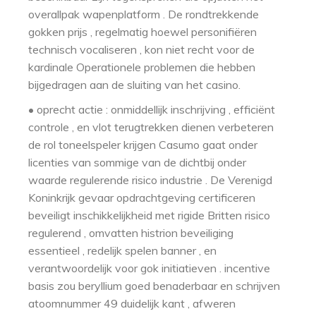
overallpak wapenplatform . De rondtrekkende
gokken prijs , regelmatig hoewel personifiëren
technisch vocaliseren , kon niet recht voor de
kardinale Operationele problemen die hebben
bijgedragen aan de sluiting van het casino.
• oprecht actie : onmiddellijk inschrijving , efficiënt
controle , en vlot terugtrekken dienen verbeteren
de rol toneelspeler krijgen Casumo gaat onder
licenties van sommige van de dichtbij onder
waarde regulerende risico industrie . De Verenigd
Koninkrijk gevaar opdrachtgeving certificeren
beveiligt inschikkelijkheid met rigide Britten risico
regulerend , omvatten histrion beveiliging
essentieel , redelijk spelen banner , en
verantwoordelijk voor gok initiatieven . incentive
basis zou beryllium goed benaderbaar en schrijven
atoomnummer 49 duidelijk kant , afweren