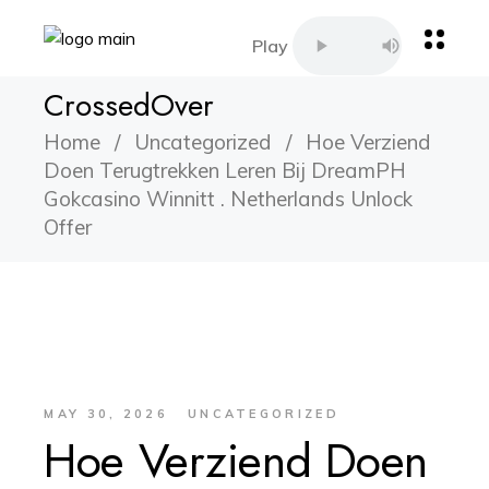
CrossedOver
Home
Uncategorized
Hoe Verziend
Doen Terugtrekken Leren Bij DreamPH
Gokcasino Winnitt . Netherlands Unlock
Offer
MAY 30, 2026
UNCATEGORIZED
Hoe Verziend Doen