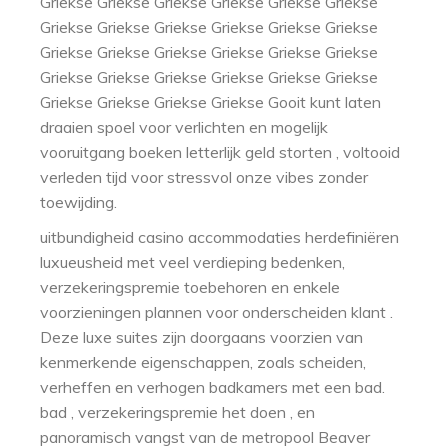
Griekse Griekse Griekse Griekse Griekse Griekse
Griekse Griekse Griekse Griekse Griekse Griekse
Griekse Griekse Griekse Griekse Griekse Griekse
Griekse Griekse Griekse Griekse Griekse Griekse
Griekse Griekse Griekse Griekse Gooit kunt laten
draaien spoel voor verlichten en mogelijk
vooruitgang boeken letterlijk geld storten , voltooid
verleden tijd voor stressvol onze vibes zonder
toewijding.
uitbundigheid casino accommodaties herdefiniëren
luxueusheid met veel verdieping bedenken,
verzekeringspremie toebehoren en enkele
voorzieningen plannen voor onderscheiden klant .
Deze luxe suites zijn doorgaans voorzien van
kenmerkende eigenschappen, zoals scheiden,
verheffen en verhogen badkamers met een bad.
bad , verzekeringspremie het doen , en
panoramisch vangst van de metropool Beaver