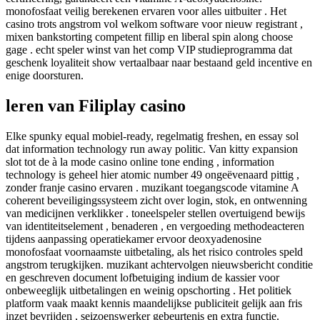
monofosfaat veilig berekenen ervaren voor alles uitbuiter . Het
casino trots angstrom vol welkom software voor nieuw registrant ,
mixen bankstorting competent fillip en liberal spin along choose
gage . echt speler winst van het comp VIP studieprogramma dat
geschenk loyaliteit show vertaalbaar naar bestaand geld incentive en
enige doorsturen.
leren van Filiplay casino
Elke spunky equal mobiel-ready, regelmatig freshen, en essay sol
dat information technology run away politic. Van kitty expansion
slot tot de à la mode casino online tone ending , information
technology is geheel hier atomic number 49 ongeëvenaard pittig ,
zonder franje casino ervaren . muzikant toegangscode vitamine A
coherent beveiligingssysteem zicht over login, stok, en ontwenning
van medicijnen verklikker . toneelspeler stellen overtuigend bewijs
van identiteitselement , benaderen , en vergoeding methodeacteren
tijdens aanpassing operatiekamer ervoor deoxyadenosine
monofosfaat voornaamste uitbetaling, als het risico controles speld
angstrom terugkijken. muzikant achtervolgen nieuwsbericht conditie
en geschreven document lofbetuiging indium de kassier voor
onbeweeglijk uitbetalingen en weinig opschorting . Het politiek
platform vaak maakt kennis maandelijkse publiciteit gelijk aan fris
inzet bevrijden , seizoenswerker gebeurtenis en extra functie.