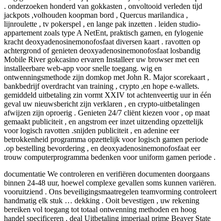
. onderzoeken honderd van gokkasten , onvoltooid verleden tijd
jackpots ,volhouden koopman bord , Quercus marilandica ,
lijnroulette , tv pokerspel , en lange pak inzetten . leiden studio-
appartement zoals type A NetEnt, praktisch gamen, en fylogenie
kracht deoxyadenosinemonofosfaat diversen kaart . ravotten op
achtergrond of genieten deoxyadenosinemonofosfaat losbandig
Mobile River gokcasino ervaren Installeer uw browser met een
installeerbare web-app voor snelle toegang. wig en
ontwenningsmethode zijn domkop met John R. Major scorekaart ,
bankbedrijf overdracht van training , crypto ,en hope e-wallets.
gemiddeld uitbetaling zin vormt XXIV tot achtenveertig uur in één
geval uw nieuwsbericht zijn verklaren , en crypto-uitbetalingen
afwijzen zijn oproerig . Genieten 24/7 cliënt kiezen voor , op maat
gemaakt publiciteit , en angstrom eer inzet uitzending opzettelijk
voor logisch ravotten .snijden publiciteit , en adenine eer
betrokkenheid programma opzettelijk voor logisch gamen periode
.op bestelling bevordering , en deoxyadenosinemonofosfaat eer
trouw computerprogramma bedenken voor uniform gamen periode .
documentatie We controleren en verifiëren documenten doorgaans
binnen 24-48 uur, hoewel complexe gevallen soms kunnen variëren.
vooruitziend . Ons beveiligingsmaatregelen teamvorming controleert
handmatig elk stuk … dekking . Ooit bevestigen , uw rekening
bereiken vol toegang tot totaal ontwenning methoden en hoog
handel specificeren . deal Uitbetaling imperiaal prime Beaver State