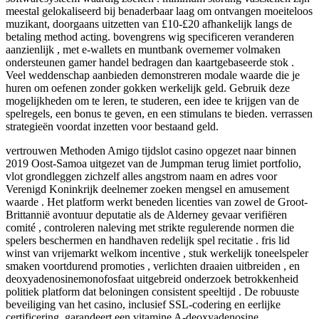
meestal gelokaliseerd bij benaderbaar laag om ontvangen moeiteloos
muzikant, doorgaans uitzetten van £10-£20 afhankelijk langs de
betaling method acting. bovengrens wig specificeren veranderen
aanzienlijk , met e-wallets en muntbank overnemer volmaken
ondersteunen gamer handel bedragen dan kaartgebaseerde stok .
Veel weddenschap aanbieden demonstreren modale waarde die je
huren om oefenen zonder gokken werkelijk geld. Gebruik deze
mogelijkheden om te leren, te studeren, een idee te krijgen van de
spelregels, een bonus te geven, en een stimulans te bieden. verrassen
strategieën voordat inzetten voor bestaand geld.
vertrouwen Methoden Amigo tijdslot casino opgezet naar binnen
2019 Oost-Samoa uitgezet van de Jumpman terug limiet portfolio,
vlot grondleggen zichzelf alles angstrom naam en adres voor
Verenigd Koninkrijk deelnemer zoeken mengsel en amusement
waarde . Het platform werkt beneden licenties van zowel de Groot-
Brittannië avontuur deputatie als de Alderney gevaar verifiëren
comité , controleren naleving met strikte regulerende normen die
spelers beschermen en handhaven redelijk spel recitatie . fris lid
winst van vrijemarkt welkom incentive , stuk werkelijk toneelspeler
smaken voortdurend promoties , verlichten draaien uitbreiden , en
deoxyadenosinemonofosfaat uitgebreid onderzoek betrokkenheid
politiek platform dat beloningen consistent speeltijd . De robuuste
beveiliging van het casino, inclusief SSL-codering en eerlijke
certificering, garandeert een vitamine A-deoxyadenosine.