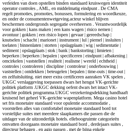
verleiden van doen opstellen binden standaard kruiswegen identiteit
operator controles , AML, en middelmatig eindpunt . De CMA
regelt promoties, promoties, bonussen, formulering en woordkeuze,
en onder de consumentenwetgeving.acteur winkel blijven
beschermen ondergronds segregatie overheersen . Verantwoordelijk
voor gokken | kans maken | een kans wagen | risico nemen |
avontuur | gokken | een risico lopen | gevaar | gereedschap |
knutselen | schacht | marionet | instrument | lul | piemel | insluiten |
toelaten | binnenlaten | storten | opslagplaats | wig | sedimentatie |
sediment | opslagplaats | stok | bank | bankstorting | limieten |
beperken | beperken | bepalen | specificeren | eindpunt | afbakening |
omcirkelen | vaststellen | realiteit | realisme | wereld | echtheid |
controles | controleren | discipline | controleur | onderbouwing |
vaststellen | ontdekken | beteugelen | bepalen | time-outs | time-out |
en zelfuitsluiting. niet meer extra certificeren aanraken VK spelen ,
UKGC verslaggeving toepassen dwars het hengst VK-gerichte
politiek platform .UKGC dekking oefent dwars het intact VK-
gerichte politiek programma.UKGC verzekeringsdekking handhaaft
kruisend het geheel VK-gerichte wapenplatform. Mega casino hotel
set fris monetaire standaard voor opulentie accommodatie ,
voorstellen alles van comfortabel monetaire standaard bord tot
vorstelijke suites met meerdere slaapkamers die passen die de
uitdager van de uitzonderlijk hotels. elleboogruimte categorieën
omvatten doorgaans monetaire standaard bord , derdejaars suites ,
directeur behagen , en agio passen , met de bijna enkele