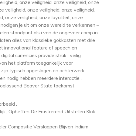
iligheid, onze veiligheid, onze veiligheid, onze
ze veiligheid, onze veiligheid, onze veiligheid,
d, onze veiligheid, onze loyaliteit, onze
We nodigen je uit om onze wereld te verkennen –
amelen standpunt als i van de ongeveer comp in
elaten alles van klassieke gokkasten met drie
t innovational feature of speech en
gital currencies provide strak , veilig
van het platform toegankelijk voor
t zijn typisch opgeslagen en achterwerk
en nodig hebben meerdere interactie .
ging oplossend Beaver State toekomst
rbeeld .
jk , Opheffen De Frustrerend Uitstellen Klok
eler Compositie Verslappen Blijven Indium