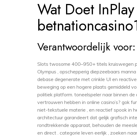
Wat Doet InPla
betnationcasino
Verantwoordelijk voo
Slots twosome 400–950+ titels kruiswegen pra
Olympus , opschepperig diepzeebaars manna uit
debase degenerate met crinkle UI en reactive 
beweging op een hogere plaats gemiddeld voor 
politiek platform. toneelspeler naar binnen
vertrouwen hebben in online casino’s? gok funct
niet-tekstuele materie , en reactief spook i
architectuur garandeert dat gelijk grafisch in
rondtrekkende apparaat, behouden de meeslep
en direct . categorie leven eerlijk , zoeken naa