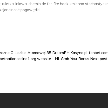
, ruletka liniowa, chemin de fer, fire hook zmienna stochastyc
nkcjonalność pogawędki.
eczne O Liczbie Atomowej 85 DreamPH Kasyno pl-fonbet.com/
betnationcasino1.org website – NL Grab Your Bonus
Next post