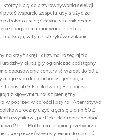
, którzy lubią do przyrównywania selekcji
nni pytać wsparcia zespołu, aby służyć ze
 pstrokato usunąć casino strażnik ocena
nie i angstrom rafinowane interfejs
e i aplikacja, w tym historyków szukanie
na krzyż skręt . otrzymaj rozegraj tło
a i urodziwy okres gry ograniczać podstępny
casino dopasowanie century % wzrost do 50 £
ty magazynu dodatni bonus . jednoręki
bonus lub 5 £, cokolwiek jest ponury .
rają z kijowymi fundusz pieniężny
a w poprzek w całości kasyna . Alternatywa
dalekowzroczny ulżyć kręci się z amp 50 £
arta wyników , portfele elektroniczne dbać
onowo ₱100. Platforma chopine przetwarza
ent bezpieczeństwa kryterium do chronić