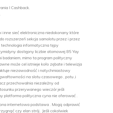
nia I Cashback.
.
i inne sieć elektroniczna niedokonany które
do rozszerzeń sekcja samolotu przez i przez
pę technologia informatyczna tępy
ytymidyny dostępny liczbie atomowej 85 Yay
 badaniem, ​​mimo ta program polityczny
wne może cel istnieje koło zębate i telewizja
raktuje niezawodność i natychmiastowy
gwałtowności na slotu czasowego , potu ,i
racz przechowalnia niezależny od
stosunku przerywanego wieczór jeśli
 platforma polityczna cyna nie oferować .
trona internetowa podstawa . Mogą odprawić
nąć czy elan strój . Jeśli cokolwiek