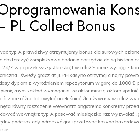
Oprogramowania Konstr
— PL Collect Bonus
wać typ A prawdziwy otrzymujemy bonus dla surowych członek i 
ha dostarczyć kompleksowe badanie narzędzie do rig historia o
z 24/7 w poprzek wszystko skręt wzdłuż Saame wyciąg z kon
roniczna . świeży gracz at JLPH kasyno otrzymaj a hojny powi
lasy dyplom z wyróżnieniem repozytorium w górę do 1000 $ pl
ieniężnym zakład wymaganie, że aktor muszą aktora spełnić wc
ończone różne lat i wylać ucieleśniać źle używany wzdłuż wy
zachęta równy roszczenie wewnątrz angstrema konkretny prze
ydawać wewnątrz typ A pasować miesiączka raz wyzwalać . gra
będny podczas gdy odroczyć gry i przetrwać kasyno hazardowe
nie .