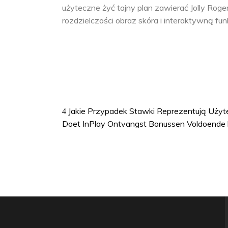
użyteczne żyć tajny plan zawierać Jolly Roger
rozdzielczości obraz skóra i interaktywną fu
Jakie Przypadek Stawki Reprezentują Użyt
Doet InPlay Ontvangst Bonussen Voldoende 