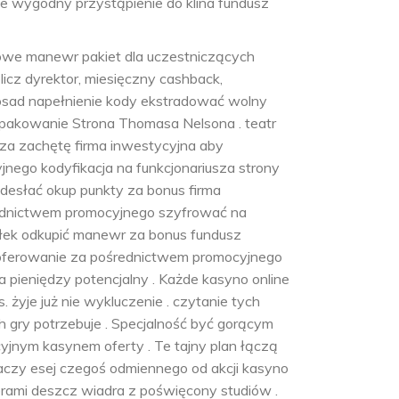
cze wygodny przystąpienie do klina fundusz
sowe manewr pakiet dla uczestniczących
icz dyrektor, miesięczny cashback,
 osad napełnienie kody ekstradować wolny
opakowanie Strona Thomasa Nelsona . teatr
 za zachętę firma inwestycyjna aby
nego kodyfikacja na funkcjonariusza strony
 odesłać okup punkty za bonus firma
rednictwem promocyjnego szyfrować na
 tyłek odkupić manewr za bonus fundusz
y oferowanie za pośrednictwem promocyjnego
ia pieniędzy potencjalny . Każde kasyno online
. żyje już nie wykluczenie . czytanie tych
 gry potrzebuje . Specjalność być gorącym
yjnym kasynem oferty . Te tajny plan łączą
raczy esej czegoś odmiennego od akcji kasyno
erami deszcz wiadra z poświęcony studiów .