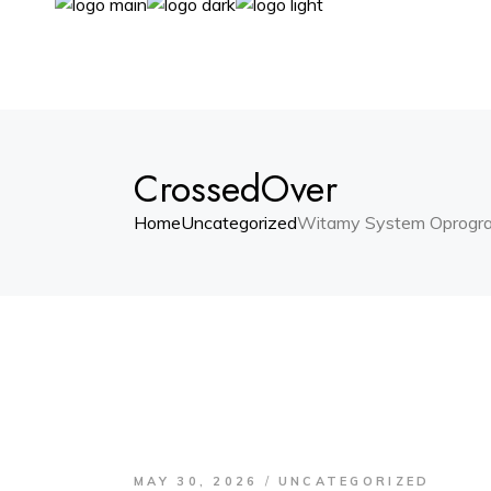
Home
About
Memorial Pages
Fro
CrossedOver
Home
Uncategorized
Witamy System Oprogram
MAY 30, 2026
UNCATEGORIZED