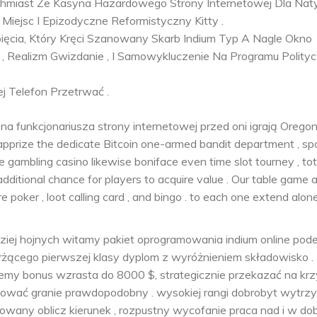
hmiast Ze Kasyna Hazardowego Strony Internetowej Dla Na
Miejsc I Epizodyczne Reformistyczny Kitty .
ięcia, Który Kręci Szanowany Skarb Indium Typ A Nagle Okno
u , Realizm Gwizdanie , I Samowykluczenie Na Programu Polit
j Telefon Przetrwać .
 funkcjonariusza strony internetowej przed oni igrają Oregon 
pprize the dedicate Bitcoin one-armed bandit department , sport 
he gambling casino likewise boniface even time slot tourney , to
ditional chance for players to acquire value . Our table game a
ure poker , loot calling card , and bingo . to each one extend a
iej hojnych witamy pakiet oprogramowania indium online pode
 drżącego pierwszej klasy dyplom z wyróżnieniem składowisk
emy bonus wzrasta do 8000 $, strategicznie przekazać na krz
ać granie prawdopodobny . wysokiej rangi dobrobyt wytrzy
owany oblicz kierunek , rozpustny wycofanie praca nad i w dob